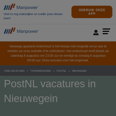
GEBRUIK ONZE
APP
Vind nu nog makkelijker en sneller jouw nieuwe
baan!
Vanwege gepland onderhoud is het helaas niet mogelijk om je aan te
melden op onze website of te solliciteren. Het onderhoud vindt plaats op
zaterdag 8 augustus om 23:00 uur en eindigt op zondag 9 augustus
09:00 uur. Onze excuses voor het ongemak.
ZOEK VACATURES
TOPWERKGEVERS
POSTNL
NIEUWEGEIN
PostNL vacatures in
Nieuwegein