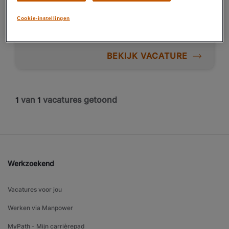
Telecommunicatie
Cookie-instellingen
BEKIJK VACATURE
van
vacatures getoond
1
1
Werkzoekend
Vacatures voor jou
Werken via Manpower
MyPath - Mijn carrièrepad