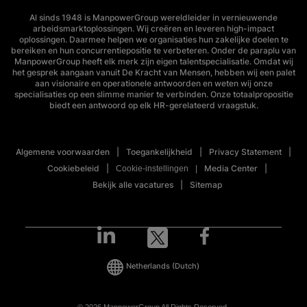
Al sinds 1948 is ManpowerGroup wereldleider in vernieuwende
arbeidsmarktoplossingen. Wij creëren en leveren high-impact
oplossingen. Daarmee helpen we organisaties hun zakelijke doelen te
bereiken en hun concurrentiepositie te verbeteren. Onder de paraplu van
ManpowerGroup heeft elk merk zijn eigen talentspecialisatie. Omdat wij
het gesprek aangaan vanuit De Kracht van Mensen, hebben wij een palet
aan visionaire en operationele antwoorden en weten wij onze
specialisaties op een slimme manier te verbinden. Onze totaalpropositie
biedt een antwoord op elk HR-gerelateerd vraagstuk.
Algemene voorwaarden
Toegankelijkheid
Privacy Statement
Cookiebeleid
Media Center
Cookie-instellingen
Bekijk alle vacatures
Sitemap
Netherlands
(Dutch)
© 2026 ManpowerGroup All Rights Reserved.