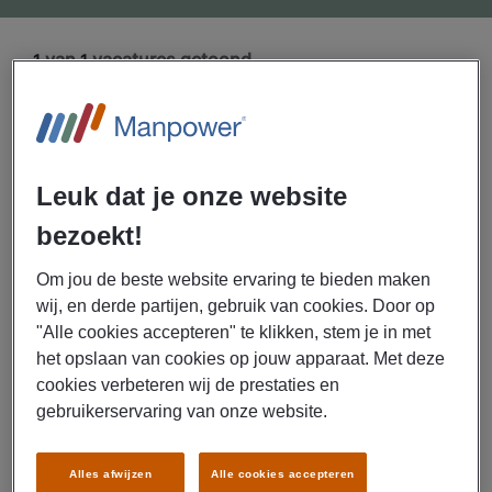
van
vacatures getoond
1
1
06/08/2026
NIEUW
Leuk dat je onze website
Manpower
Ochtenddienst
bezoekt!
postsorteerder PostNL
Om jou de beste website ervaring te bieden maken
Nieuwegein
wij, en derde partijen, gebruik van cookies. Door op
"Alle cookies accepteren" te klikken, stem je in met
€ 15,00 Per uur
het opslaan van cookies op jouw apparaat. Met deze
cookies verbeteren wij de prestaties en
Nieuwegein
gebruikerservaring van onze website.
Parttime
VMBO / MAVO
Alles afwijzen
Alle cookies accepteren
Uitzenden