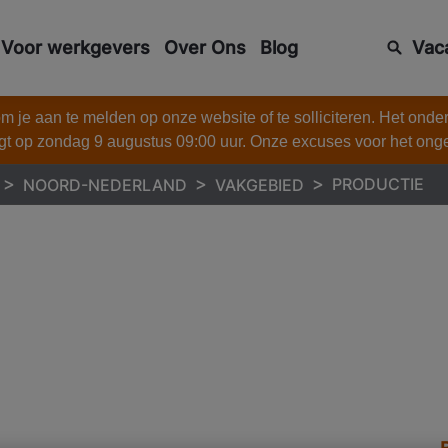
Voor werkgevers
Over Ons
Blog
Vac
 je aan te melden op onze website of te solliciteren. Het onde
gt op zondag 9 augustus 09:00 uur. Onze excuses voor het on
PRODUCTIE
NOORD-NEDERLAND
VAKGEBIED