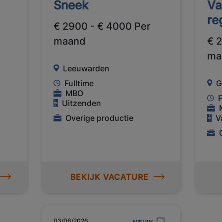
Sneek
Va
re
€ 2900 - € 4000 Per
maand
€ 
ma
Leeuwarden
Fulltime
G
MBO
F
Uitzenden
Overige productie
V
BEKIJK VACATURE
03/08/2026