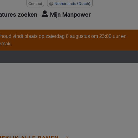
Contact
Netherlands
(Dutch)
atures zoeken
Mijn Manpower
rhoud vindt plaats op zaterdag 8 augustus om 23:00 uur en
gemak.