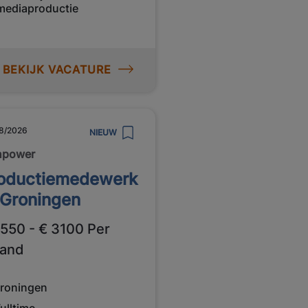
mediaproductie
BEKIJK VACATURE
8/2026
NIEUW
npower
oductiemedewerk
 Groningen
550 - € 3100 Per
and
roningen
ulltime