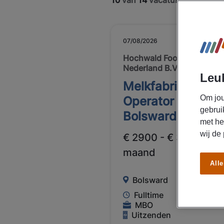
10
van
14
vacatures getoond
07/08/2026
NIEUW
Hochwald Foods
Nederland B.V.
Leuk
Melkfabriek
Om jou
Operator Hochwa
gebrui
Bolsward
met he
wij de
€ 2900 - € 3740 Per
maand
Alle
Bolsward
Fulltime
MBO
Uitzenden