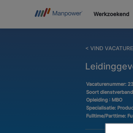
Werkzoekend
< VIND VACATUR
Leidinggev
Vacaturenummer:
2
Soort dienstverban
Opleiding :
MBO
Specialisatie:
Produc
Fulltime/Parttime:
Fu