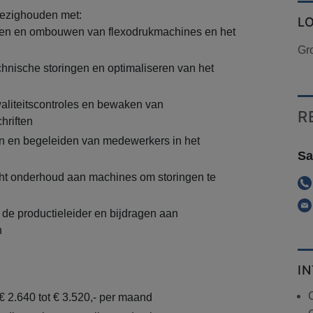
 bezighouden met:
L
llen en ombouwen van flexodrukmachines en het
Gr
hnische storingen en optimaliseren van het
aliteitscontroles en bewaken van
R
hriften
n en begeleiden van medewerkers in het
Sa
cht onderhoud aan machines om storingen te
de productieleider en bijdragen aan
n
I
C
€ 2.640 tot € 3.520,- per maand