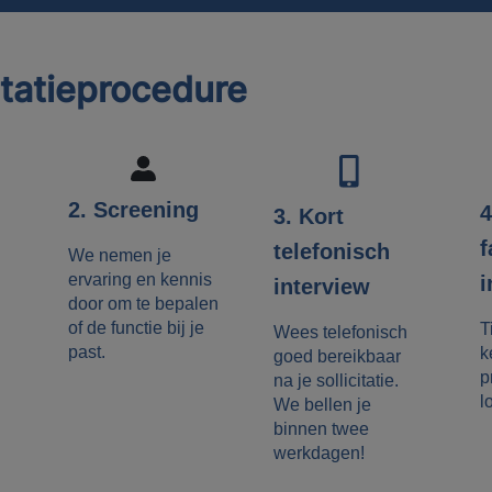
itatieprocedure
2. Screening
4
3. Kort
f
telefonisch
We nemen je
ervaring en kennis
i
interview
door om te bepalen
of de functie bij je
T
Wees telefonisch
past.
k
goed bereikbaar
p
na je sollicitatie.
l
We bellen je
binnen twee
werkdagen!