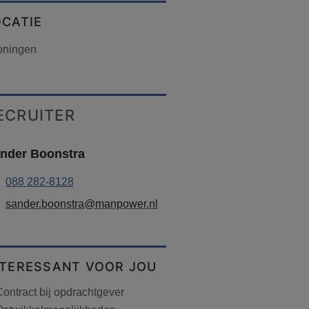
OCATIE
oningen
ECRUITER
nder Boonstra
088 282-8128
sander.boonstra@manpower.nl
NTERESSANT VOOR JOU
ontract bij opdrachtgever