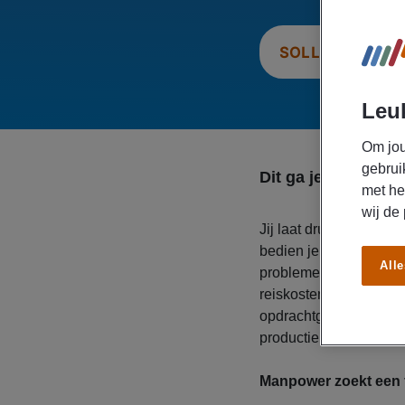
SOLLICITEER N
Leuk
Om jou
gebrui
Dit ga je doen
met he
wij de
Jij laat drukpersen dra
bedien je de flexodruk
Alle
problemen snel op. Ver
reiskostenvergoeding e
opdrachtgever! Klaar 
productiebedrijf? Sollic
Manpower zoekt een f