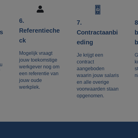
6.
8
7.
Referentieche
es
b
Contractaanbi
ck
b
eding
Mogelijk vraagt
G
Je krijgt een
jouw toekomstige
k
contract
ou
werkgever nog om
s
aangeboden
een referentie van
n
waarin jouw salaris
jouw oude
en alle overige
werkplek.
voorwaarden staan
opgenomen.