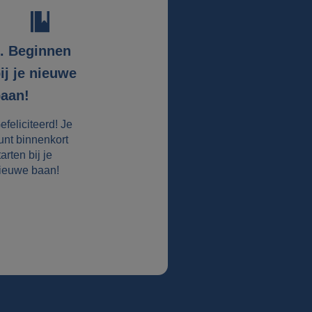
. Beginnen
ij je nieuwe
aan!
efeliciteerd! Je
unt binnenkort
tarten bij je
ieuwe baan!