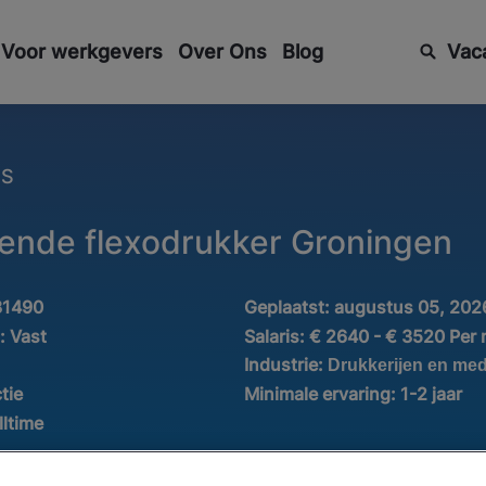
Voor werkgevers
Over Ons
Blog
Vac
ES
ende flexodrukker Groningen
31490
Geplaatst:
augustus 05, 202
d:
Vast
Salaris:
€ 2640 - € 3520 Per
Industrie:
Drukkerijen en med
tie
Minimale ervaring:
1-2 jaar
lltime