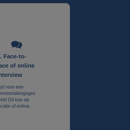
. Face-to-
ace of online
nterview
ijd voor een
ennismakingsges
rek! Dit kan op
ocatie of online.