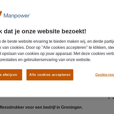
U
 dat je onze website bezoekt!
 de beste website ervaring te bieden maken wij, en derde partij
k van cookies. Door op "Alle cookies accepteren" te klikken, ste
t opslaan van cookies op jouw apparaat. Met deze cookies ver
 prestaties en gebruikerservaring van onze website.
aien als een pro. Met jouw technische inzicht
machines, bewaak je de kwaliteit en los je
s afwijzen
Alle cookies accepteren
Cookie-ins
dien een marktconform bruto salaris, ontvang
n ga direct op contract bij deze leuke
voor een baan in een modern grafisch
iteer nu! 🎨
lexodrukker voor een bedrijf in Groningen.