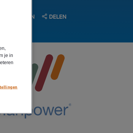
OPSLAAN
DELEN
en,
m je in
beteren
tellingen