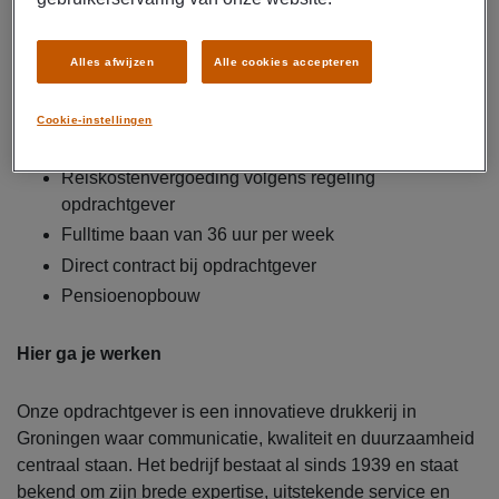
Ondersteunen bij onderhoud en kleine reparaties van
de machines
Alles afwijzen
Alle cookies accepteren
Dit krijg je
Cookie-instellingen
Brutosalaris van € 2.549,- tot € 3.300,- per maand
Reiskostenvergoeding volgens regeling
opdrachtgever
Fulltime baan van 36 uur per week
Direct contract bij opdrachtgever
Pensioenopbouw
Hier ga je werken
Onze opdrachtgever is een innovatieve drukkerij in
Groningen waar communicatie, kwaliteit en duurzaamheid
centraal staan. Het bedrijf bestaat al sinds 1939 en staat
bekend om zijn brede expertise, uitstekende service en