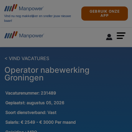
GEBRUIK ONZE
APP
Vind nu nog makkelijker en sneller jouw nieuwe
baan!
< VIND VACATURES
Operator nabewerking
Groningen
Vacaturenummer:
231489
Geplaatst:
augustus 05, 2026
Soort dienstverband:
Vast
Salaris:
€ 2549 - € 3000 Per maand