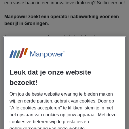
een vaste baan in een innovatieve drukkerij? Solliciteer nu!
Manpower zoekt een operator nabewerking voor een
bedrijf in Groningen.
Als operator nabewerking ga jij je bezighouden met:
Instellen en bedienen van machines voor snijden,
stansen, vouwen en bundelen
Controleren van het drukproces en ingrijpen bij
afwijkingen
Leuk dat je onze website
Uitvoeren van kwaliteitscontroles op afgewerkt
drukwerk
bezoekt!
Signaleren van verbeterpunten en voorstellen doen
Om jou de beste website ervaring te bieden maken
voor procesoptimalisatie
wij, en derde partijen, gebruik van cookies. Door op
Samenwerken met collega-operators om de workflow
"Alle cookies accepteren" te klikken, stem je in met
soepel te laten verlopen
het opslaan van cookies op jouw apparaat. Met deze
Zorgen voor een nette, veilige en geordende
cookies verbeteren wij de prestaties en
werkplek
gebruikerservaring van onze website.