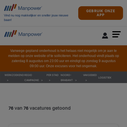
GEBRUIK ONZE
APP
Vind nu nog makkelijker en sneller jouw nieuwe
baan!
Vanwege gepland onderhoud is het helaas niet mogelijk om je aan te
melden op onze website of te solliciteren. Het onderhoud vindt plaats op
zaterdag 8 augustus om 23:00 uur en eindigt op zondag 9 augustus
09:00 uur. Onze excuses voor het ongemak.
WERKZOEKEND
REGIO
PER STAD
NOORD-
VAKGEBIED
LOGISTIEK
CAMPAGNE
BRABANT
van
vacatures getoond
76
76