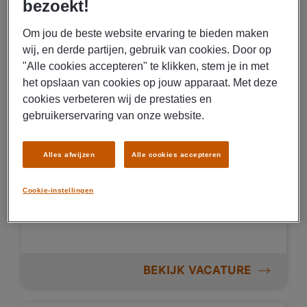
bezoekt!
06/08/2026
NIEUW
Manpower
Om jou de beste website ervaring te bieden maken
Logistiek medewerker
wij, en derde partijen, gebruik van cookies. Door op
"Alle cookies accepteren" te klikken, stem je in met
Helmond
het opslaan van cookies op jouw apparaat. Met deze
cookies verbeteren wij de prestaties en
€ 16,00 - € 17,00 Per uur
gebruikerservaring van onze website.
Helmond
Fulltime
Alles afwijzen
Alle cookies accepteren
VMBO / MAVO
Uitzenden
Cookie-instellingen
Transport over land
BEKIJK VACATURE