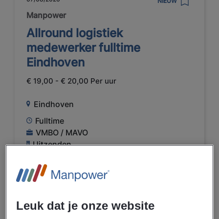
NIEUW
Manpower
Allround logistiek
medewerker fulltime
Eindhoven
€ 19,00 - € 20,00 Per uur
Eindhoven
Fulltime
VMBO / MAVO
Uitzenden
BEKIJK VACATURE
Leuk dat je onze website