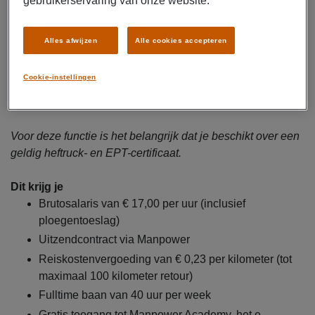
gebruikerservaring van onze website.
Controleren van ontvangen goederen aan de hand
van orders en facturen
Alles afwijzen
Alle cookies accepteren
Bijhouden van documentatie en voorraden
Afwijzen van afgekeurde of beschadigde goederen
Cookie-instellingen
Werken met de heftruck en EPT voor intern transport
van goederen
Voor deze functie is het belangrijk dat je beschikt over een
geldig heftruck- en EPT-certificaat.
Dit krijg je
Brutosalaris van € 17,00 per uur (inclusief
ploegentoeslag)
Uitzendcontract via Manpower
Reiskostenvergoeding van € 0,23 per kilometer (tot
maximaal 100 kilometer retour)
Fulltime baan van 40 uur per week
Gratis toegang tot Manpower Academy, het e-