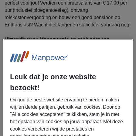
perfect voor jou! Verdien een brutosalaris van € 17,00 per
uur (inclusief ploegentoeslag), ontvang
reiskostenvergoeding en bouw een goed pensioen op.
Enthousiast? Wacht niet langer en solliciteer vandaag nog!
Uitzendbureau Manpower is op zoek naar een
Logistiek medewerker Heftruck & EPT voor een
opdrachtgever in Eindhoven.
Als logistiek medewerker heb jij een afwisselende baan!
Leuk dat je onze website
Je bent namelijk verantwoordelijk voor alle fysieke en
administratieve werkzaamheden binnen het magazijn.
bezoekt!
Waar moet je dan aan denken? Bijvoorbeeld aan het
verschepen, ontvangen, opslaan en distribueren van onder
Om jou de beste website ervaring te bieden maken
andere producten, materialen, onderdelen en voorraden.
wij, en derde partijen, gebruik van cookies. Door op
Zoals je al ziet, ga jij je in deze rol dus geen moment
"Alle cookies accepteren" te klikken, stem je in met
vervelen.
het opslaan van cookies op jouw apparaat. Met deze
cookies verbeteren wij de prestaties en
Verder houd jij je ook bezig met de volgende taken: