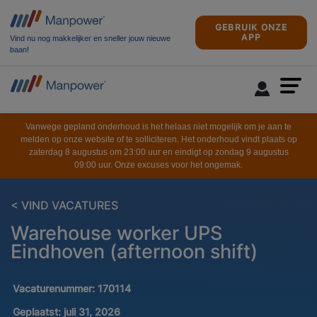
GEBRUIK ONZE
APP
Vind nu nog makkelijker en sneller jouw nieuwe
baan!
Vanwege gepland onderhoud is het helaas niet mogelijk om je aan te
melden op onze website of te solliciteren. Het onderhoud vindt plaats op
zaterdag 8 augustus om 23:00 uur en eindigt op zondag 9 augustus
09:00 uur. Onze excuses voor het ongemak.
< VIND VACATURES
Warehouse worker UPS
Eindhoven (afternoon shift)
Vacaturenummer:
170114
Geplaatst:
juli 31, 2026