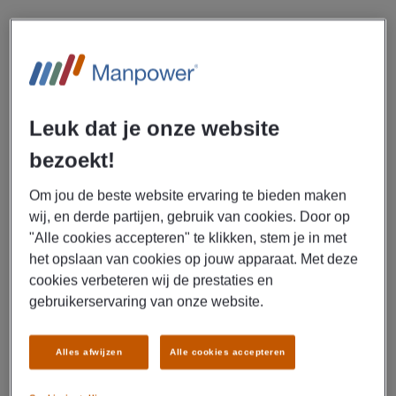
Do you want to stay fit during your work day? You should
join UPS in Eindhoven as a warehouse worker! In this job
you can count on a gross salary of €15.85 per hour,
reimbursement of your travel costs and pension accrual.
Does this spark your interest? Please read on and apply
Leuk dat je onze website
today!
bezoekt!
Employment agency Manpower is looking for full-time
Om jou de beste website ervaring te bieden maken
warehouse workers who want to join UPS in
wij, en derde partijen, gebruik van cookies. Door op
Eindhoven.
"Alle cookies accepteren" te klikken, stem je in met
het opslaan van cookies op jouw apparaat. Met deze
As a warehouse worker, you will form part of a team in an
cookies verbeteren wij de prestaties en
expanding business. You will be responsible for ensuring
gebruikerservaring van onze website.
goods selected are dispatched for customers orders. You
will also be responsible for general warehouse
maintenance and stock control.
Alles afwijzen
Alle cookies accepteren
What’s in it for you