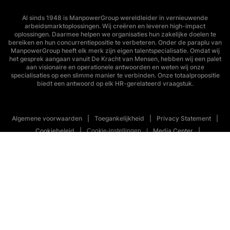
Al sinds 1948 is ManpowerGroup wereldleider in vernieuwende
arbeidsmarktoplossingen. Wij creëren en leveren high-impact
oplossingen. Daarmee helpen we organisaties hun zakelijke doelen te
bereiken en hun concurrentiepositie te verbeteren. Onder de paraplu van
ManpowerGroup heeft elk merk zijn eigen talentspecialisatie. Omdat wij
het gesprek aangaan vanuit De Kracht van Mensen, hebben wij een palet
aan visionaire en operationele antwoorden en weten wij onze
specialisaties op een slimme manier te verbinden. Onze totaalpropositie
biedt een antwoord op elk HR-gerelateerd vraagstuk.
Algemene voorwaarden
Toegankelijkheid
Privacy Statement
Cookiebeleid
Media Center
Cookie-instellingen
Bekijk alle vacatures
Sitemap
Netherlands
(Dutch)