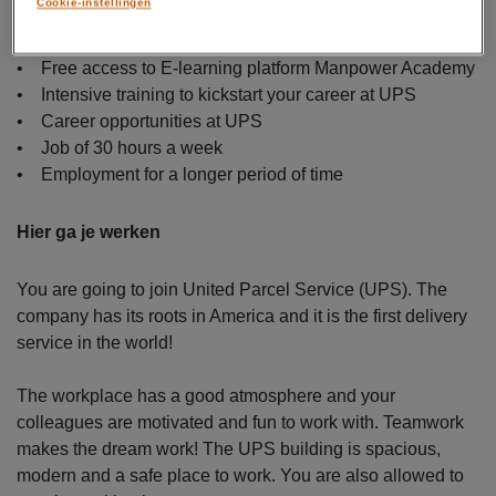
Cookie-instellingen
• Gross salary of €15.85 per hour
• Reimbursement of your travel costs
• Free access to E-learning platform Manpower Academy
• Intensive training to kickstart your career at UPS
• Career opportunities at UPS
• Job of 30 hours a week
• Employment for a longer period of time
Hier ga je werken
You are going to join United Parcel Service (UPS). The
company has its roots in America and it is the first delivery
service in the world!
The workplace has a good atmosphere and your
colleagues are motivated and fun to work with. Teamwork
makes the dream work! The UPS building is spacious,
modern and a safe place to work. You are also allowed to