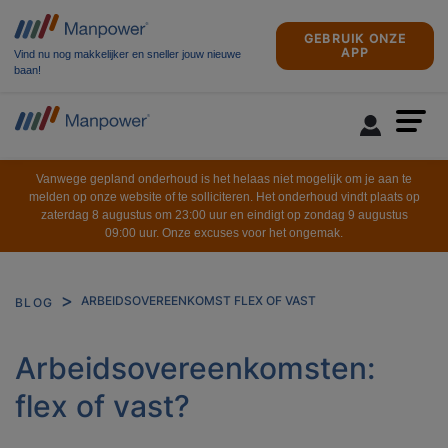
GEBRUIK ONZE
APP
Vind nu nog makkelijker en sneller jouw nieuwe
baan!
Vanwege gepland onderhoud is het helaas niet mogelijk om je aan te
melden op onze website of te solliciteren. Het onderhoud vindt plaats op
zaterdag 8 augustus om 23:00 uur en eindigt op zondag 9 augustus
09:00 uur. Onze excuses voor het ongemak.
ARBEIDSOVEREENKOMST FLEX OF VAST
BLOG
Arbeidsovereenkomsten:
flex of vast?