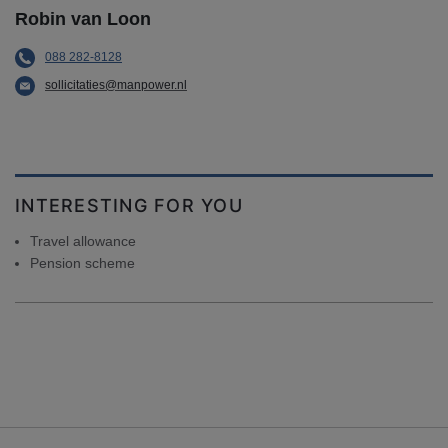
Robin van Loon
088 282-8128
sollicitaties@manpower.nl
INTERESTING FOR YOU
Travel allowance
Pension scheme