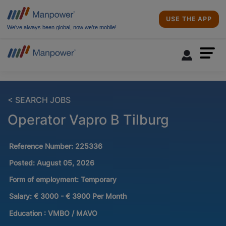
USE THE APP
We’ve always been global, now we’re mobile!
< SEARCH JOBS
Operator Vapro B Tilburg
Reference Number:
225336
Posted:
August 05, 2026
Form of employment:
Temporary
Salary:
€ 3000 - € 3900 Per Month
Education :
VMBO / MAVO