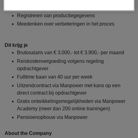
Uitvoeren van kwaliteitscontroles (IPC-checks)
Registreren van productiegegevens
Meedenken over verbeteringen in het proces
Dit krijg je
Brutosalaris van € 3.000,- tot € 3.900,- per maand
Reiskostenvergoeding volgens regeling
opdrachtgever
Fulltime baan van 40 uur per week
Uitzendcontract via Manpower met kans op een
direct contract bij opdrachtgever
Gratis ontwikkelingsmogelijkheden via Manpower
Academy (meer dan 200 online trainingen)
Pensioenopbouw via Manpower
About the Company