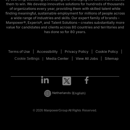
them to win. We develop innovative solutions for hundreds of thousands
of organizations every year, providing them with skilled talent while
finding meaningful, sustainable employment for millions of people across
a wide range of industries and skills. Our expert family of brands –
Manpower®, Experis®, and Talent Solutions – creates substantially more
value for candidates and clients across 80 countries and territories and
has done so for 80 years.
Terms of Use
Accessibility
Privacy Policy
Cookie Policy
Media Center
View All Jobs
Sitemap
Cookie Settings
Netherlands
(English)
© 2026 ManpowerGroup All Rights Reserved.