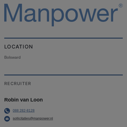
LOCATION
Bolsward
RECRUITER
Robin van Loon
088 282-8128
sollicitaties@manpower.nl