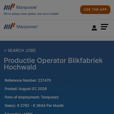
USE THE APP
We’ve always been global, now we’re mobile!
< SEARCH JOBS
Productie Operator Blikfabriek
Hochwald
Reference Number:
221470
Posted:
August 07, 2026
Form of employment:
Temporary
Salary:
€ 2782 - € 3644 Per Month