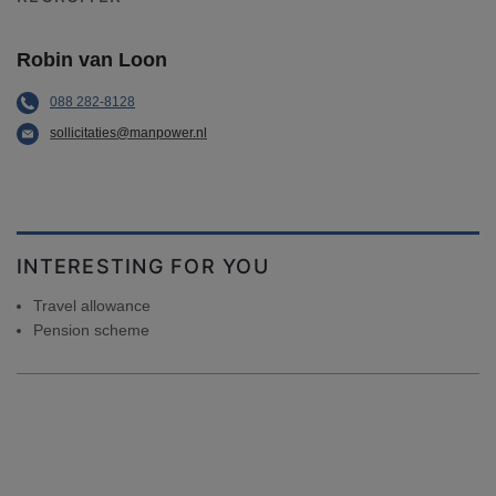
Robin van Loon
088 282-8128
sollicitaties@manpower.nl
INTERESTING FOR YOU
Travel allowance
Pension scheme