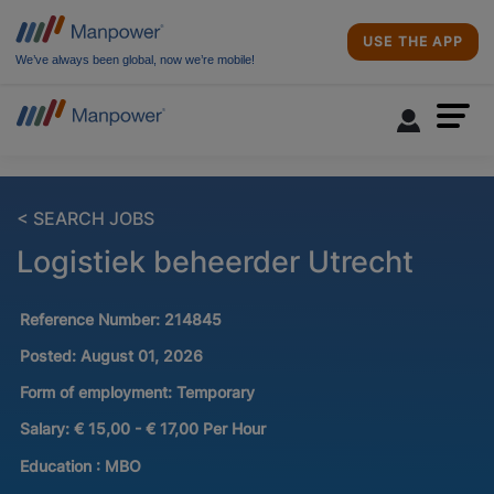
USE THE APP
We’ve always been global, now we’re mobile!
< SEARCH JOBS
Logistiek beheerder Utrecht
Reference Number:
214845
Posted:
August 01, 2026
Form of employment:
Temporary
Salary:
€ 15,00 - € 17,00 Per Hour
Education :
MBO