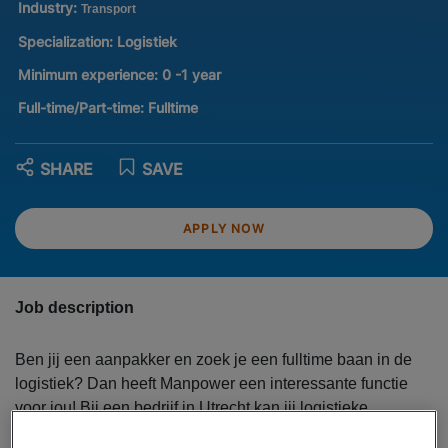
Industry:
Transport
Specialization:
Logistiek
Minimum experience:
0 -1 year
Full-time/Part-time:
Fulltime
SHARE
SAVE
APPLY NOW
Job description
Ben jij een aanpakker en zoek je een fulltime baan in de
logistiek? Dan heeft Manpower een interessante functie
voor jou! Bij een bedrijf in Utrecht kan jij logistieke
werkzaamheden gaan verrichten. Voor een brutosalaris tot