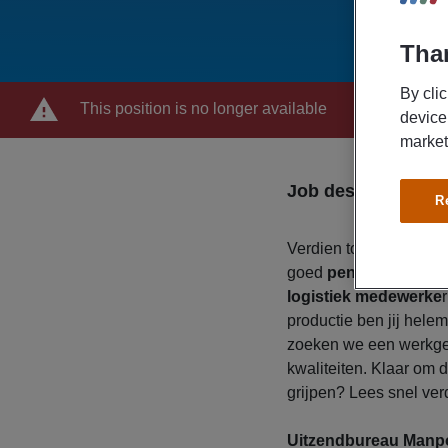
Than
By cli
This position is no longer available
device
market
Job description
R
Verdien tot
€ 19,- brut
goed
pensioen
en
re
logistiek medewerke
productie ben jij hele
zoeken we een werkgev
kwaliteiten. Klaar om 
grijpen? Lees snel verde
Uitzendbureau Manpo