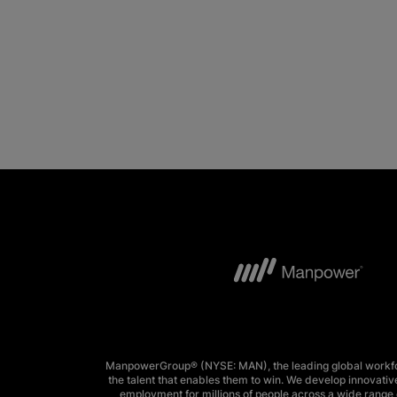
ManpowerGroup® (NYSE: MAN), the leading global workforc
the talent that enables them to win. We develop innovative
employment for millions of people across a wide range o