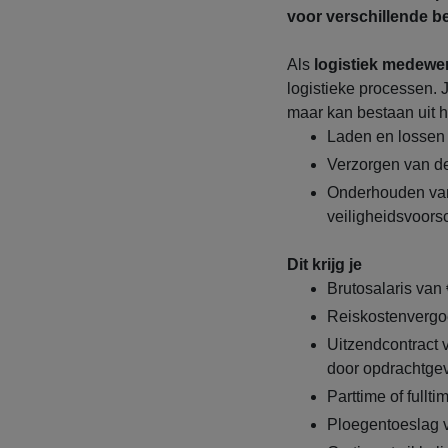
voor verschillende b
Als
logistiek medewe
logistieke processen. 
maar kan bestaan uit h
Laden en lossen
Verzorgen van de
Onderhouden van
veiligheidsvoors
Dit krijg je
Brutosalaris van 
Reiskostenvergo
Uitzendcontract
door opdrachtgev
Parttime of fullt
Ploegentoeslag 