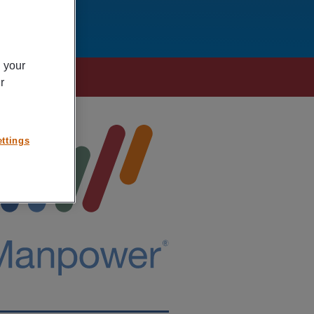
n your
r
ttings