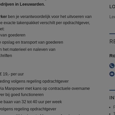
edrijven in Leeuwarden.
L
rker
ben je verantwoordelijk voor het uitvoeren van
Le
Je exacte takenpakket verschilt per opdrachtgever,
et:
 van goederen
R
 opslag en transport van goederen
 het materieel en naleven van
Ro
chriften
€ 19,- per uur
eding volgens regeling opdrachtgever
 via Manpower met kans op contractuele overname
er bij goed functioneren
I
ime baan van 32 tot 40 uur per week
volgens regeling opdrachtgever