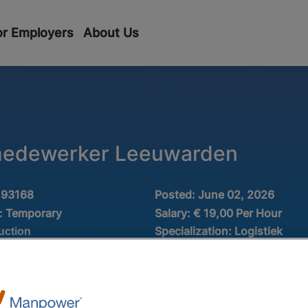
or Employers
About Us
 medewerker Leeuwarden
193168
Posted:
June 02, 2026
:
Temporary
Salary:
€ 19,00 Per Hour
Specialization:
Logistiek
uction
e:
1-2 years
Full-time/Part-time:
Fulltime