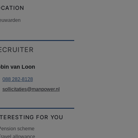
OCATION
euwarden
ECRUITER
bin van Loon
088 282-8128
sollicitaties@manpower.nl
NTERESTING FOR YOU
Pension scheme
Travel allowance