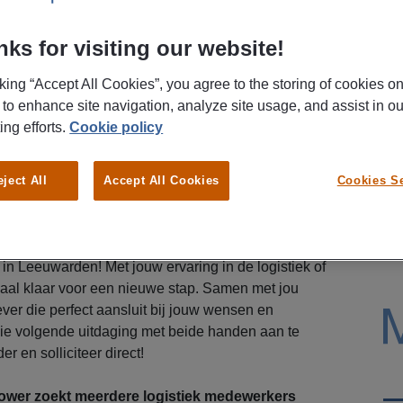
ks for visiting our website!
cking “Accept All Cookies”, you agree to the storing of cookies o
 to enhance site navigation, analyze site usage, and assist in ou
ing efforts.
Cookie policy
eject All
Accept All Cookies
Cookies Se
o
per uur, profiteer van
ploegentoeslagen,
een
iskostenvergoeding
dat staat jou te wachten als
r in Leeuwarden! Met jouw ervaring in de logistiek of
maal klaar voor een nieuwe stap. Samen met jou
er die perfect aansluit bij jouw wensen en
die volgende uitdaging met beide handen aan te
r en solliciteer direct!
wer zoekt meerdere logistiek medewerkers