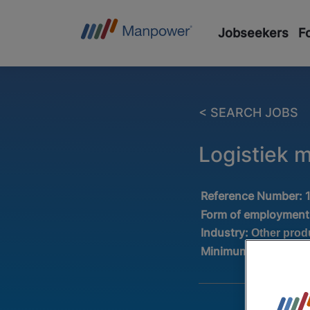
Jobseekers
F
< SEARCH JOBS
Logistiek
Reference Number:
Form of employment
Industry:
Other prod
Minimum experienc