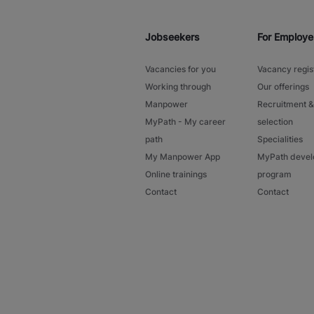
Jobseekers
For Employe
Vacancies for you
Vacancy regis
Working through
Our offerings
Manpower
Recruitment &
MyPath - My career
selection
path
Specialities
My Manpower App
MyPath deve
Online trainings
program
Contact
Contact