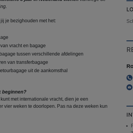
ng.
L
jij je bezighouden met het:
Sc
gage
 van vracht en bagage
R
bagage tussen verschillende afdelingen
ren van transferbagage
Ro
retourbagage uit de aankomsthal
k beginnen?
kunt met internationale vracht, dien je een
r vier weken te doorlopen. Pas na deze weken kun
I