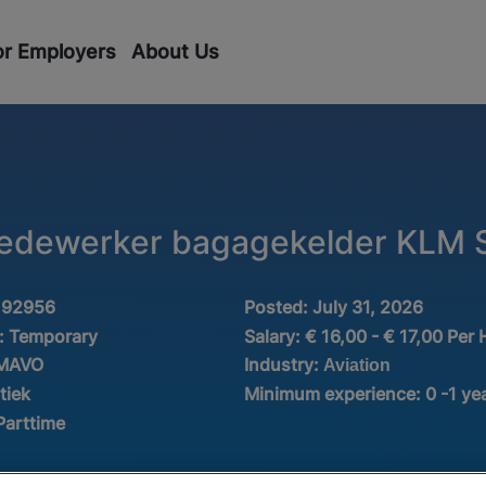
or Employers
About Us
edewerker bagagekelder KLM S
192956
Posted:
July 31, 2026
:
Temporary
Salary:
€ 16,00 - € 17,00 Per
Industry:
 MAVO
Aviation
tiek
Minimum experience:
0 -1 ye
Parttime