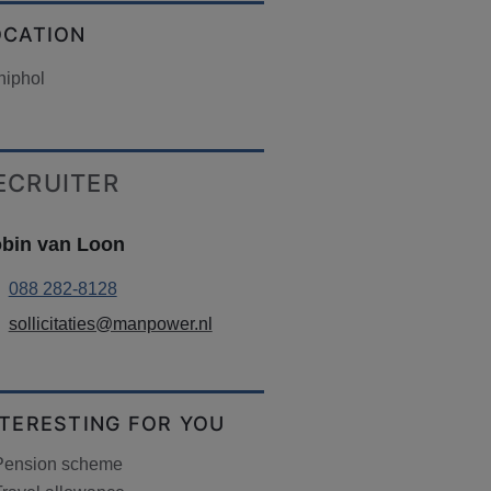
OCATION
hiphol
ECRUITER
bin van Loon
088 282-8128
sollicitaties@manpower.nl
NTERESTING FOR YOU
Pension scheme