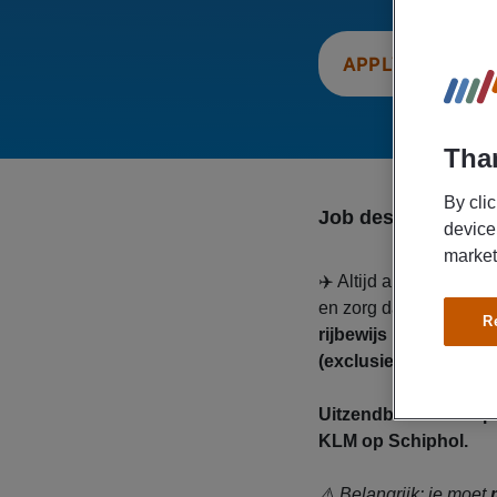
APPLY NOW
Than
By cli
Job description
device
market
✈️ Altijd al op Schiph
en zorg dat bagage op t
R
rijbewijs B
en wil je f
(exclusief toeslagen)
Uitzendbureau Manpo
KLM op Schiphol.
⚠️ Belangrijk: je moet
m