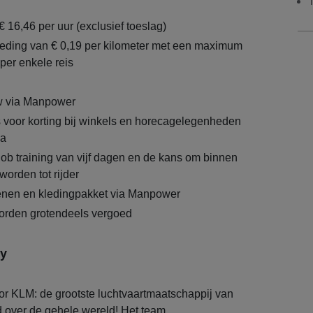
€ 16,46 per uur (exclusief toeslag)
eding van € 0,19 per kilometer met een maximum
per enkele reis
 via Manpower
voor korting bij winkels en horecagelegenheden
za
job training van vijf dagen en de kans om binnen
orden tot rijder
enen en kledingpakket via Manpower
orden grotendeels vergoed
y
oor KLM: de grootste luchtvaartmaatschappij van
over de gehele wereld! Het team