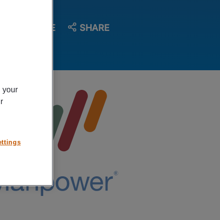
SAVE
SHARE
n your
r
ttings