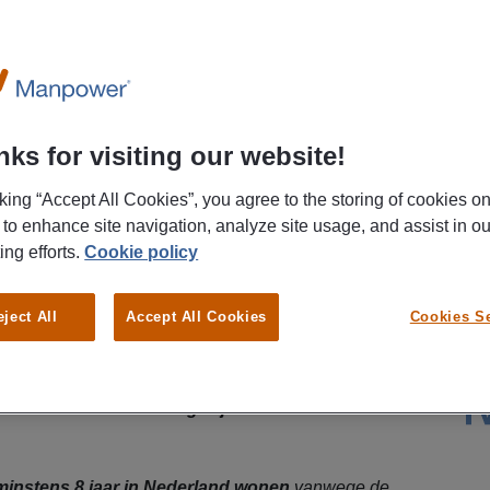
ks for visiting our website!
cking “Accept All Cookies”, you agree to the storing of cookies o
 to enhance site navigation, analyze site usage, and assist in ou
ing efforts.
Cookie policy
ol willen werken? Ga aan de slag in de bagagekelder
ijd wordt verwerkt voor transport. Heb jij
een
eject All
Accept All Cookies
Cookies Se
ysiek aan de slag?
Verdien € 16,46 per uur
en ontvang reiskostenvergoeding. Solliciteer direct!
wer zoekt Fulltime magazijnmedewerkers voor
instens 8 jaar in Nederland wonen
vanwege de