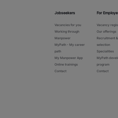
Jobseekers
For Employe
Vacancies for you
Vacancy regis
Working through
Our offerings
Manpower
Recruitment &
MyPath - My career
selection
path
Specialities
My Manpower App
MyPath deve
Online trainings
program
Contact
Contact