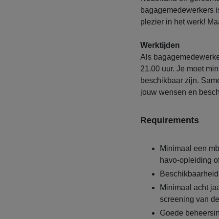
bagagemedewerkers is
plezier in het werk! Maa
Werktijden
Als bagagemedewerker 
21.00 uur. Je moet mi
beschikbaar zijn. Same
jouw wensen en besch
Requirements
Minimaal een mbo
havo-opleiding o
Beschikbaarheid
Minimaal acht ja
screening van d
Goede beheersing