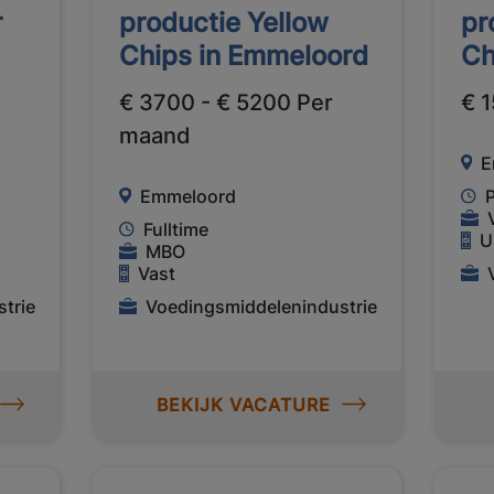
r
productie Yellow
pr
Chips in Emmeloord
Ch
€ 3700 - € 5200 Per
€ 1
maand
E
Emmeloord
Fulltime
U
MBO
Vast
trie
Voedingsmiddelenindustrie
BEKIJK VACATURE