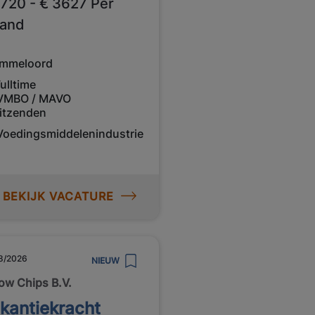
2720 - € 3627 Per
and
mmeloord
ulltime
VMBO / MAVO
itzenden
Voedingsmiddelenindustrie
BEKIJK VACATURE
8/2026
NIEUW
low Chips B.V.
kantiekracht