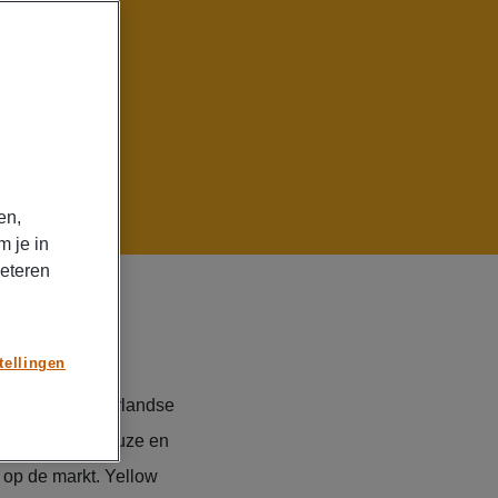
 jong
jk? Dan is
r op deze
en,
m je in
beteren
tellingen
een jonge Nederlandse
e. Deze ambitieuze en
op de markt. Yellow