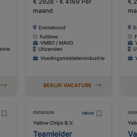
€ 2928 - € 4169 Per
€ 
maand
ma
Emmeloord
E
Fulltime
F
VMBO / MAVO
trie
Uitzenden
U
Voedingsmiddelenindustrie
BEKIJK VACATURE
05/08/2026
05/0
NIEUW
Yellow Chips B.V.
Yel
Teamleider
Va