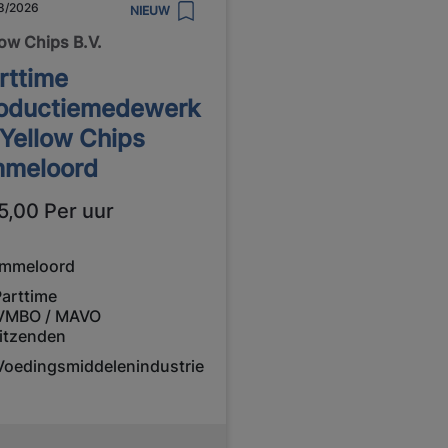
8/2026
NIEUW
low Chips B.V.
rttime
oductiemedewerk
 Yellow Chips
meloord
5,00 Per uur
mmeloord
Parttime
VMBO / MAVO
itzenden
Voedingsmiddelenindustrie