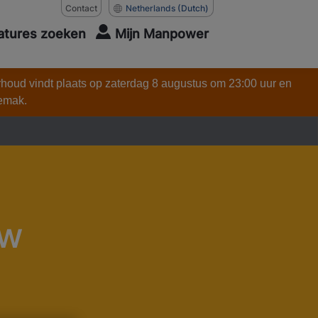
Contact
Netherlands
(Dutch)
atures zoeken
Mijn Manpower
rhoud vindt plaats op zaterdag 8 augustus om 23:00 uur en
gemak.
ow