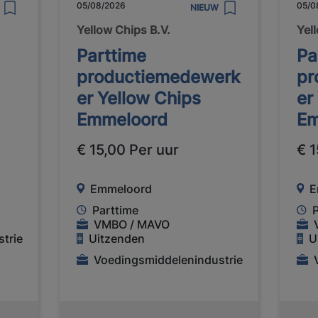
05/08/2026
05/0
NIEUW
Yellow Chips B.V.
Yel
Parttime
Pa
productiemedewerk
pr
er Yellow Chips
er
Emmeloord
Em
€ 15,00 Per uur
€ 1
Emmeloord
E
Parttime
VMBO / MAVO
trie
Uitzenden
U
Voedingsmiddelenindustrie