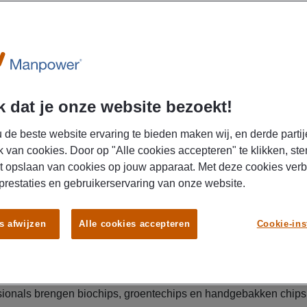
Ben jij opzoek naar een baan? Wil je werken bij een
bedrijf? En vind jij een gezellige werksfeer belangri
Yellow Chips dé werkgever voor jou. Kijk snel verde
pagina om te zien waarom dat is!
 dat je onze website bezoekt!
 de beste website ervaring te bieden maken wij, en derde partij
k van cookies. Door op "Alle cookies accepteren" te klikken, ste
t opslaan van cookies op jouw apparaat. Met deze cookies ver
 prestaties en gebruikerservaring van onze website.
hips
s afwijzen
Alle cookies accepteren
Cookie-ins
w Chips: ondernemers met een crispy missie. Yellow Chips is 
enaren hebben al 20 jaar ervaring in de levensmiddelenindustri
onals brengen biochips, groentechips en handgebakken chips 