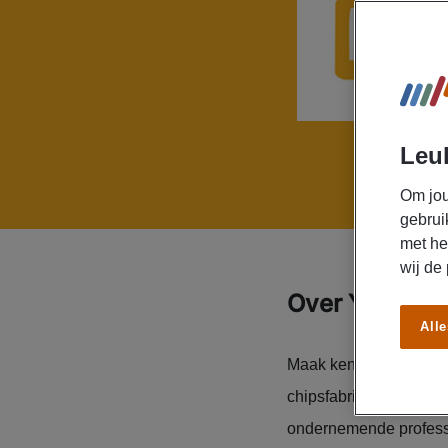
Leuk
Om jou
gebrui
met he
wij de
Over Yellow C
Alle
Maak kennis met Yello
chipsfabrikant. De eig
ondernemende professi