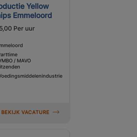
oductie Yellow
ips Emmeloord
5,00 Per uur
mmeloord
Parttime
VMBO / MAVO
itzenden
Voedingsmiddelenindustrie
BEKIJK VACATURE