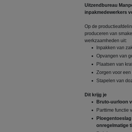
Uitzendbureau Manpo
inpakmedewerkers vo
Op de productieafdelin
produceren van smakeli
werkzaamheden uit:
Inpakken van za
Opvangen van ge
Plaatsen van kra
Zorgen voor een
Stapelen van doz
Dit krijg je
Bruto-uurloon va
Parttime functie 
Ploegentoeslag
onregelmatige t