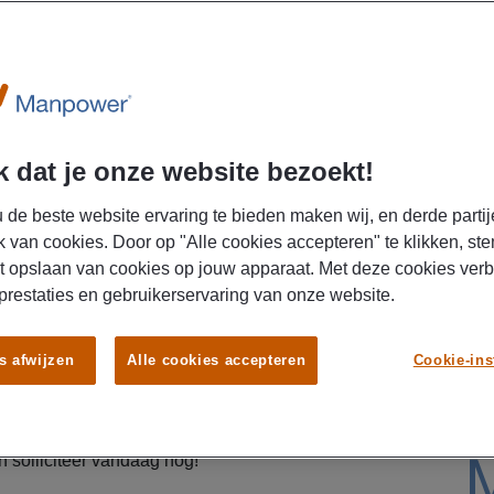
rttime
U
 dat je onze website bezoekt!
 de beste website ervaring te bieden maken wij, en derde partij
k van cookies. Door op "Alle cookies accepteren" te klikken, ste
t opslaan van cookies op jouw apparaat. Met deze cookies ver
 prestaties en gebruikerservaring van onze website.
genoeg tijd overhouden voor bijvoorbeeld je studie,
s afwijzen
Alle cookies accepteren
Cookie-ins
n als parttime inpakmedewerker bij Yellow Chips.
oeslag van wel 25% tot 100%
bovenop je uurloon!
eer te weten te komen over de andere
 solliciteer vandaag nog!