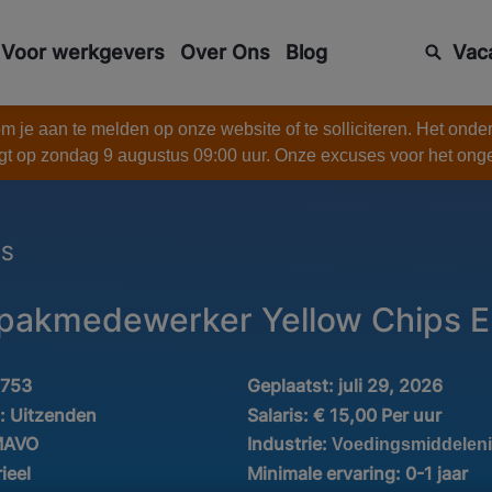
Voor werkgevers
Over Ons
Blog
Vac
 je aan te melden op onze website of te solliciteren. Het onde
gt op zondag 9 augustus 09:00 uur. Onze excuses voor het on
ES
npakmedewerker Yellow Chips 
1753
Geplaatst:
juli 29, 2026
d:
Uitzenden
Salaris:
€ 15,00 Per uur
Industrie:
MAVO
Voedingsmiddeleni
ieel
Minimale ervaring:
0-1 jaar