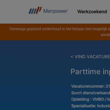
Werkzoekend
Vanwege gepland onderhoud is het helaas niet mogelijk om
eindi
< VIND VACATUR
Parttime i
Vacaturenummer:
2
Soort dienstverban
Opleiding :
VMBO / 
Specialisatie:
Industr