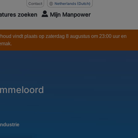
Contact
Netherlands
(Dutch)
atures zoeken
Mijn Manpower
rhoud vindt plaats op zaterdag 8 augustus om 23:00 uur en
gemak.
Emmeloord
ndustrie