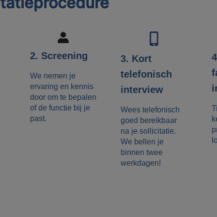
itatieprocedure
2. Screening
4
3. Kort
f
telefonisch
We nemen je
ervaring en kennis
i
interview
door om te bepalen
of de functie bij je
T
Wees telefonisch
past.
k
goed bereikbaar
p
na je sollicitatie.
l
We bellen je
binnen twee
werkdagen!