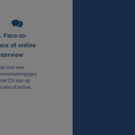
. Face-to-
ace of online
nterview
ijd voor een
ennismakingsges
rek! Dit kan op
ocatie of online.