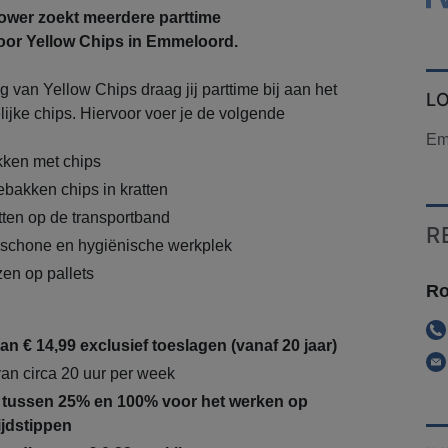
wer zoekt meerdere parttime
or Yellow Chips in Emmeloord.
g van Yellow Chips draag jij parttime bij aan het
L
jke chips. Hiervoor voer je de volgende
Em
kken met chips
bakken chips in kratten
tten op de transportband
R
 schone en hygiënische werkplek
en op pallets
Ro
n € 14,99 exclusief toeslagen (vanaf 20 jaar)
van circa 20 uur per week
 tussen 25% en 100% voor het werken op
ijdstippen