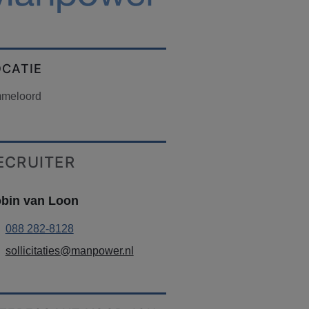
OCATIE
meloord
ECRUITER
bin van Loon
088 282-8128
sollicitaties@manpower.nl