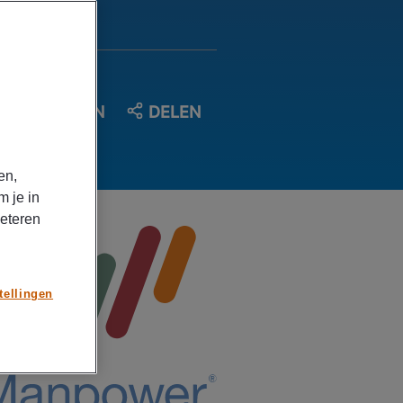
OPSLAAN
DELEN
en,
m je in
beteren
tellingen