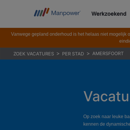
Werkzoekend
Vanwege gepland onderhoud is het helaas niet mogelijk om
eindi
AMERSFOORT
ZOEK VACATURES
PER STAD
Vacatu
Op zoek naar leuke ban
kennen de dynamische a