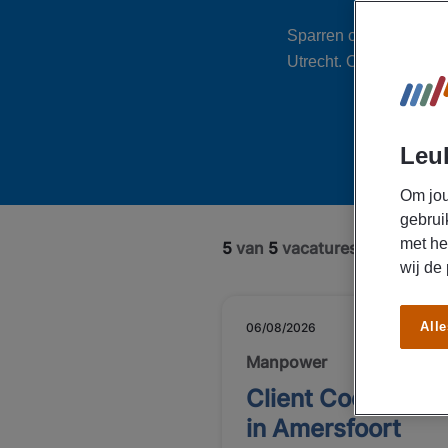
Sparren over de moge
Utrecht
. Of sollicitee
Leuk
Om jou
gebrui
met he
5
van
5
vacatures getoond
wij de
Alle
06/08/2026
NIEUW
Manpower
Client Coördinato
in Amersfoort