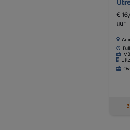
Utr
€ 16
uur
Ame
Ful
M
Uit
Ov
B