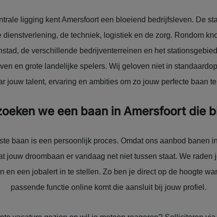
ntrale ligging kent Amersfoort een bloeiend bedrijfsleven. De st
e dienstverlening, de techniek, logistiek en de zorg. Rondom k
stad, de verschillende bedrijventerreinen en het stationsgebied
ven en grote landelijke spelers. Wij geloven niet in standaardo
ar jouw talent, ervaring en ambities om zo jouw perfecte baan te
oeken we een baan in Amersfoort die bij
iste baan is een persoonlijk proces. Omdat ons aanbod banen in
 dat jouw droombaan er vandaag net niet tussen staat. We rade
 en een jobalert in te stellen. Zo ben je direct op de hoogte w
passende functie online komt die aansluit bij jouw profiel.