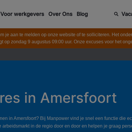
Voor werkgevers
Over Ons
Blog
Vac
 je aan te melden op onze website of te solliciteren. Het onde
gt op zondag 9 augustus 09:00 uur. Onze excuses voor het on
res in Amersfoort
en in Amersfoort? Bij Manpower vind je snel een functie die echt
rbeidsmarkt in de regio door en door en helpen je graag perso