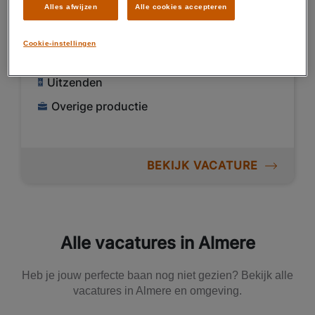
Alles afwijzen
Alle cookies accepteren
Almere
Cookie-instellingen
Fulltime
MBO
Uitzenden
Overige productie
BEKIJK VACATURE
Alle vacatures in Almere
Heb je jouw perfecte baan nog niet gezien? Bekijk alle
vacatures in Almere en omgeving.