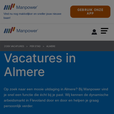
GEBRUIK ONZE
APP
Vind nu nog makkelijker en sneller jouw nieuwe
baan!
ZOEK VACATURES
PER STAD
ALMERE
Vacatures in
Almere
Op zoek naar een mooie uitdaging in Almere? Bij Manpower vind
je snel een functie die écht bij je past. Wij kennen de dynamische
arbeidsmarkt in Flevoland door en door en helpen je graag
persoonlijk verder.