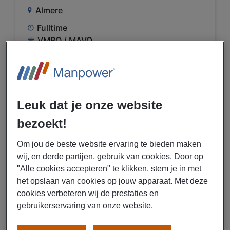
Almere
Fulltime
VMBO / MAVO
Uitzenden
Papierproductie
Leuk dat je onze website
BEKIJK VACATURE
bezoekt!
Om jou de beste website ervaring te bieden maken
29/07/2026
NIEUW
wij, en derde partijen, gebruik van cookies. Door op
"Alle cookies accepteren" te klikken, stem je in met
Manpower
het opslaan van cookies op jouw apparaat. Met deze
Operator tweeploegen
cookies verbeteren wij de prestaties en
Kampen
gebruikerservaring van onze website.
€ 15,00 - € 18,00 Per uur