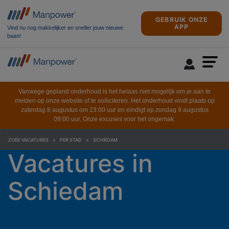
GEBRUIK ONZE
APP
Vind nu nog makkelijker en sneller jouw nieuwe
baan!
Vanwege gepland onderhoud is het helaas niet mogelijk om je aan te
melden op onze website of te solliciteren. Het onderhoud vindt plaats op
zaterdag 8 augustus om 23:00 uur en eindigt op zondag 9 augustus
09:00 uur. Onze excuses voor het ongemak.
ZOEK VACATURES
PER STAD
SCHIEDAM
Vacatures in
Schiedam