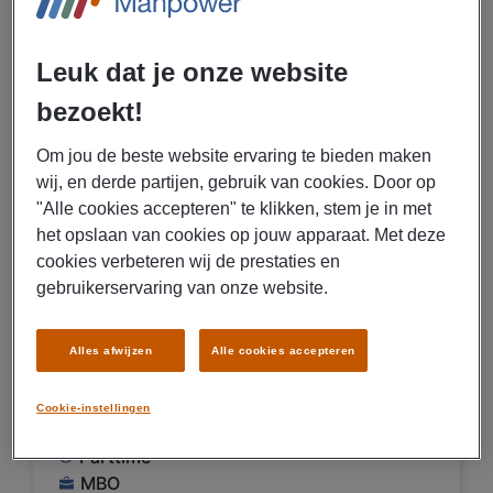
Transport
Leuk dat je onze website
bezoekt!
BEKIJK VACATURE
Om jou de beste website ervaring te bieden maken
wij, en derde partijen, gebruik van cookies. Door op
"Alle cookies accepteren" te klikken, stem je in met
07/08/2026
NIEUW
het opslaan van cookies op jouw apparaat. Met deze
Manpower
cookies verbeteren wij de prestaties en
Medewerker servicepunt
gebruikerservaring van onze website.
parttime Nissewaard
Alles afwijzen
Alle cookies accepteren
€ 20,00 Per uur
Cookie-instellingen
Spijkenisse
Parttime
MBO