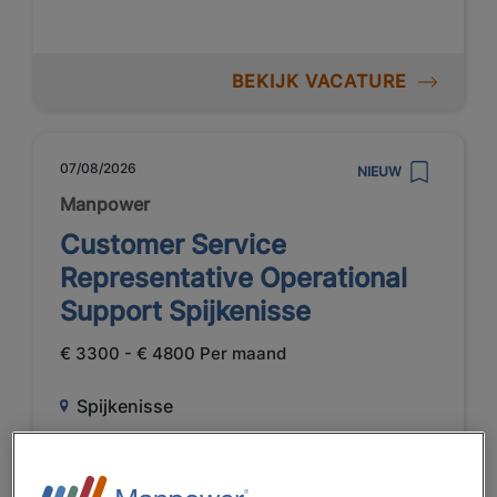
BEKIJK VACATURE
07/08/2026
NIEUW
Manpower
Customer Service
Representative Operational
Support Spijkenisse
€ 3300 - € 4800 Per maand
Spijkenisse
Fulltime
MBO
Uitzenden