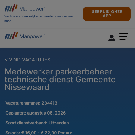
GEBRUIK ONZE
APP
Vind nu nog makkelijker en sneller jouw nieuwe
baan!
< VIND VACATURES
Medewerker parkeerbeheer
technische dienst Gemeente
Nissewaard
Vacaturenummer:
234413
Geplaatst:
augustus 06, 2026
Soort dienstverband:
Uitzenden
Salaris:
€ 16,00 - € 22,00 Per uur