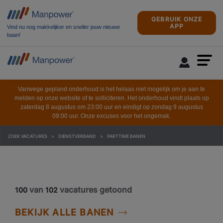
GEBRUIK ONZE
APP
Vind nu nog makkelijker en sneller jouw nieuwe
baan!
Vanwege gepland onderhoud is het helaas niet mogelijk om je aan te
melden op onze website of te solliciteren. Het onderhoud vindt plaats op
zaterdag 8 augustus om 23:00 uur en eindigt op zondag 9 augustus
09:00 uur. Onze excuses voor het ongemak.
ZOEK VACATURES
DIENSTVERBAND
PARTTIME BANEN
van
vacatures getoond
100
102
BEKIJK ALLE BANEN