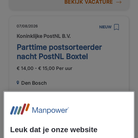
BEKIJK VACATURE
07/08/2026
NIEUW
Koninklijke PostNL B.V.
Parttime postsorteerder
nacht PostNL Boxtel
€ 14,00 - € 15,00 Per uur
Den Bosch
Parttime
Uitzenden
Telecommunicatie
Leuk dat je onze website
BEKIJK VACATURE