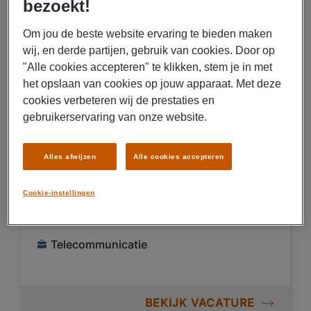
bezoekt!
Om jou de beste website ervaring te bieden maken
wij, en derde partijen, gebruik van cookies. Door op
07/08/2026
NIEUW
"Alle cookies accepteren" te klikken, stem je in met
Koninklijke PostNL B.V.
het opslaan van cookies op jouw apparaat. Met deze
Parttime postsorteerder
cookies verbeteren wij de prestaties en
nacht PostNL Eindhoven
gebruikerservaring van onze website.
€ 14,00 - € 15,00 Per uur
Alles afwijzen
Alle cookies accepteren
Den Bosch
Cookie-instellingen
Parttime
Uitzenden
Telecommunicatie
BEKIJK VACATURE