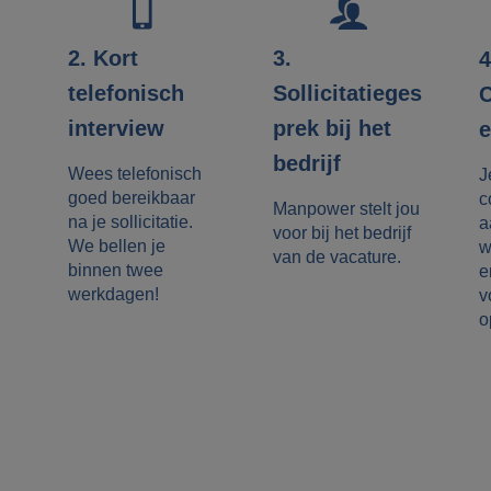
3.
2. Kort
4
Sollicitatieges
telefonisch
C
prek bij het
interview
e
bedrijf
Wees telefonisch
J
goed bereikbaar
c
Manpower stelt jou
na je sollicitatie.
a
voor bij het bedrijf
We bellen je
w
van de vacature.
binnen twee
e
werkdagen!
v
o