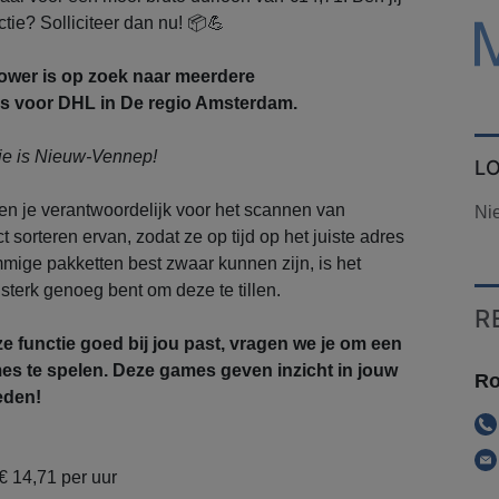
actie? Solliciteer dan nu! 📦💪
wer is op zoek naar meerdere
 voor DHL in De regio Amsterdam.
tie is Nieuw-Vennep!
L
en je verantwoordelijk voor het scannen van
Ni
t sorteren ervan, zodat ze op tijd op het juiste adres
ge pakketten best zwaar kunnen zijn, is het
k sterk genoeg bent om deze te tillen.
R
ze functie goed bij jou past, vragen we je om een
mes te spelen. Deze games geven inzicht in jouw
Ro
eden!
€ 14,71 per uur