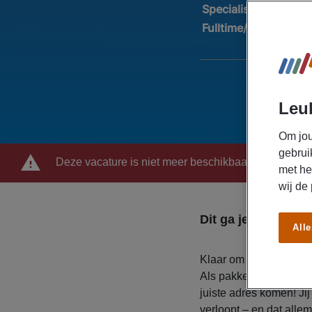
Specialisatie:
Logist
Fulltime/Parttime:
Pa
Leuk
Om jou
gebrui
Deze vacature is niet meer beschikbaar
met he
wij de
Dit ga je doen
Alle
Klaar om de handen ui
Als pakketsorteerder bi
juiste adres komen! Jij
verloopt – en dat alle