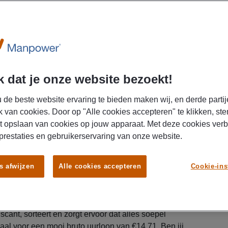
iek
Minimale ervaring:
0-1 jaar
rttime
 dat je onze website bezoekt!
 de beste website ervaring te bieden maken wij, en derde partij
k van cookies. Door op "Alle cookies accepteren" te klikken, ste
t opslaan van cookies op jouw apparaat. Met deze cookies ver
 prestaties en gebruikerservaring van onze website.
s afwijzen
Alle cookies accepteren
Cookie-ins
t de mouwen te steken en het verschil te maken?
j DHL zorg jij ervoor dat de juiste pakketten op het
 scant, sorteert en zorgt ervoor dat alles soepel
maal voor een mooi bruto uurloon van €14,71. Ben jij