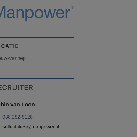
OCATIE
euw-Vennep
ECRUITER
bin van Loon
088 282-8128
sollicitaties@manpower.nl