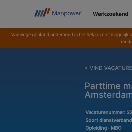
Werkzoekend
Vanwege gepland onderhoud is het helaas niet mogelijk om
eindi
< VIND VACATUR
Parttime m
Amsterda
Vacaturenummer:
2
Soort dienstverban
Opleiding :
MBO