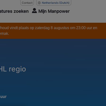
Contact
Netherlands
(Dutch)
atures zoeken
Mijn Manpower
rhoud vindt plaats op zaterdag 8 augustus om 23:00 uur en
gemak.
L regio
 uur