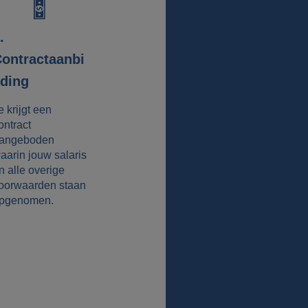
.
ontractaanbi
ding
e krijgt een
ontract
angeboden
aarin jouw salaris
n alle overige
oorwaarden staan
pgenomen.