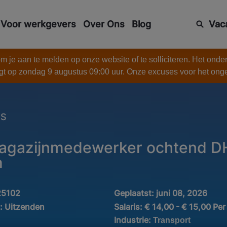
Voor werkgevers
Over Ons
Blog
Vac
 je aan te melden op onze website of te solliciteren. Het onde
gt op zondag 9 augustus 09:00 uur. Onze excuses voor het on
ES
agazijnmedewerker ochtend DH
m
25102
Geplaatst:
juni 08, 2026
d:
Uitzenden
Salaris:
€ 14,00 - € 15,00 Per
Industrie:
Transport