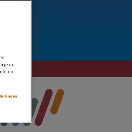
en,
m je in
beteren
tellingen