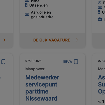
HBO
F
Uitzenden
Aardolie en
U
gasindustire
BEKIJK VACATURE
07/08/2026
07/0
NIEUW
Manpower
Ma
e
Medewerker
As
servicepunt
Su
parttime
Op
Nissewaard
€ 1