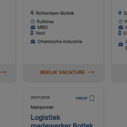
Rotterdam-Botlek
S
Fulltime
F
MBO
Vast
U
Chemische industrie
BEKIJK VACATURE
29/07/2026
NIEUW
Manpower
Logistiek
medewerker Botlek