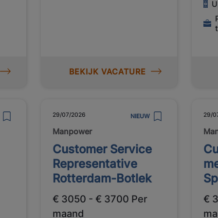
U
BEKIJK VACATURE
29/07/2026
29/0
NIEUW
Manpower
Ma
Customer Service
Cu
Representative
me
Rotterdam-Botlek
Sp
€ 3050 - € 3700 Per
€ 
maand
ma