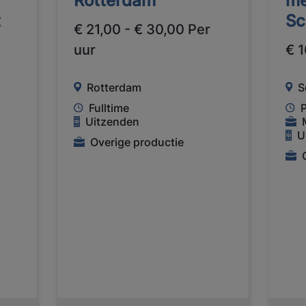
Rotterdam
me
t
Sc
€ 21,00 - € 30,00 Per
uur
€ 1
Rotterdam
S
Fulltime
Uitzenden
U
Overige productie