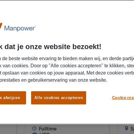
07/08/2026
07/0
NIEUW
 dat je onze website bezoekt!
Manpower
Ma
 de beste website ervaring te bieden maken wij, en derde partij
erk
Procurement
Cu
k van cookies. Door op "Alle cookies accepteren" te klikken, ste
Delivery Support BP
Re
t opslaan van cookies op jouw apparaat. Met deze cookies ver
Europoort
Op
 prestaties en gebruikerservaring van onze website.
Rotterdam
Sp
s afwijzen
Alle cookies accepteren
Cookie-ins
€ 25,00 Per uur
€ 
ma
Europoort Rotterdam
Fulltime
S