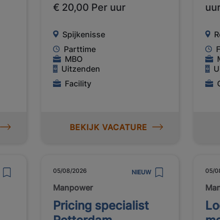
€ 20,00 Per uur
uu
Spijkenisse
R
Parttime
F
MBO
Uitzenden
U
Facility
BEKIJK VACATURE
05/08/2026
05/0
NIEUW
Manpower
Man
Pricing specialist
Lo