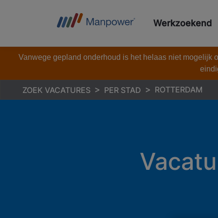
Werkzoekend
Vanwege gepland onderhoud is het helaas niet mogelijk om
eindi
ROTTERDAM
ZOEK VACATURES
PER STAD
Vacatu