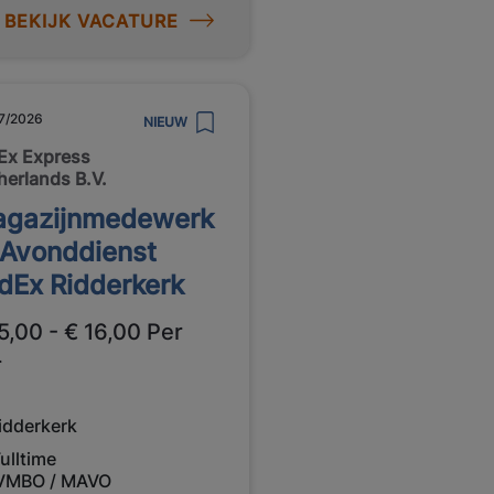
BEKIJK VACATURE
7/2026
NIEUW
Ex Express
herlands B.V.
gazijnmedewerk
 Avonddienst
dEx Ridderkerk
5,00 - € 16,00 Per
r
idderkerk
ulltime
VMBO / MAVO