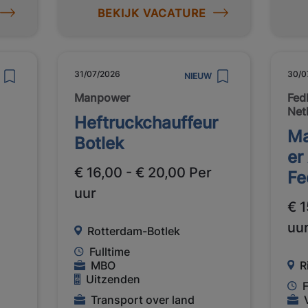
BEKIJK VACATURE
31/07/2026
30/0
NIEUW
Manpower
Fed
Net
Heftruckchauffeur
Ma
Botlek
er
€ 16,00 - € 20,00 Per
Fe
uur
€ 1
uu
Rotterdam-Botlek
Fulltime
MBO
R
Uitzenden
F
Transport over land