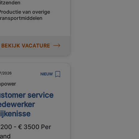
itzenden
Productie van overige
transportmiddelen
BEKIJK VACATURE
7/2026
NIEUW
npower
stomer service
dewerker
ijkenisse
3200 - € 3500 Per
and