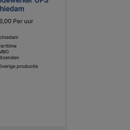
dewerker UPS
hiedam
6,00 Per uur
chiedam
Parttime
MBO
itzenden
Overige productie