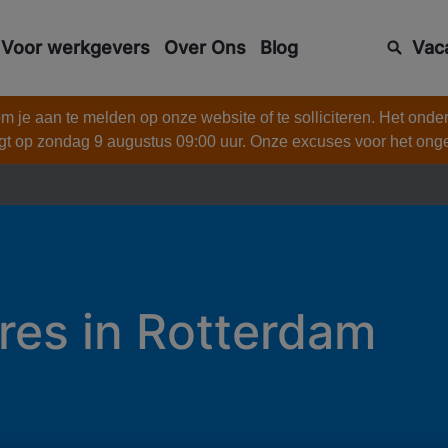
Voor werkgevers
Over Ons
Blog
Vac
 je aan te melden op onze website of te solliciteren. Het onde
gt op zondag 9 augustus 09:00 uur. Onze excuses voor het on
res in Rotterdam