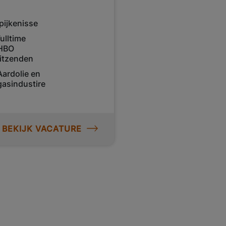
pijkenisse
ulltime
HBO
itzenden
Aardolie en
gasindustire
BEKIJK VACATURE