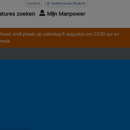
Contact
Netherlands
(Dutch)
atures zoeken
Mijn Manpower
rhoud vindt plaats op zaterdag 8 augustus om 23:00 uur en
gemak.