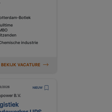
r
otterdam-Botlek
ulltime
MBO
itzenden
Chemische industrie
BEKIJK VACATURE
8/2026
NIEUW
power B.V.
gistiek