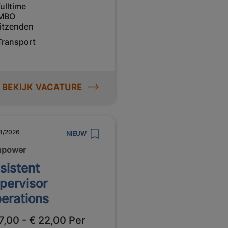
ulltime
MBO
itzenden
Transport
BEKIJK VACATURE
8/2026
NIEUW
npower
sistent
pervisor
erations
7,00 - € 22,00 Per