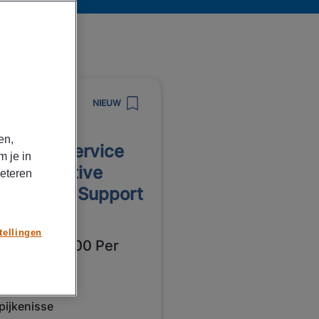
8/2026
NIEUW
npower
en,
stomer Service
m je in
presentative
beteren
erational Support
ijkenisse
tellingen
3300 - € 4800 Per
and
pijkenisse