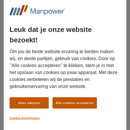
BEKIJK VACATURE
07/08/2026
NIEUW
Leuk dat je onze website
Manpower
bezoekt!
Operator Dagdienst
Om jou de beste website ervaring te bieden maken
Steenwijk
wij, en derde partijen, gebruik van cookies. Door op
€ 15,00 - € 17,00 Per uur
"Alle cookies accepteren" te klikken, stem je in met
het opslaan van cookies op jouw apparaat. Met deze
Steenwijk
cookies verbeteren wij de prestaties en
gebruikerservaring van onze website.
Fulltime
MBO
Uitzenden
Alles afwijzen
Alle cookies accepteren
Overige productie
Cookie-instellingen