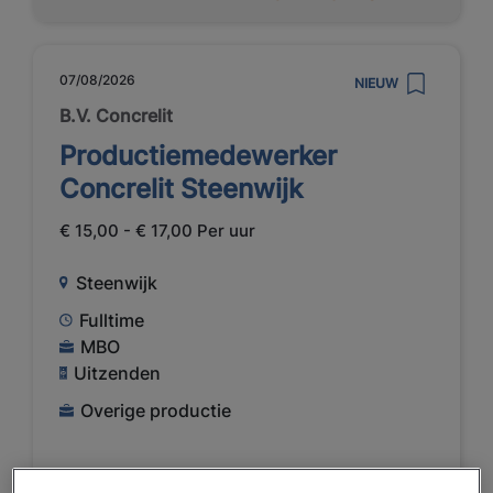
07/08/2026
NIEUW
B.V. Concrelit
Productiemedewerker
Concrelit Steenwijk
€ 15,00 - € 17,00 Per uur
Steenwijk
Fulltime
MBO
Uitzenden
Overige productie