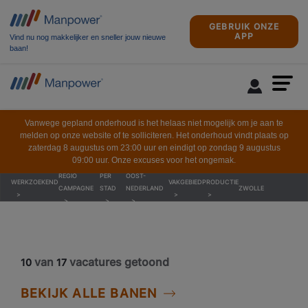
GEBRUIK ONZE
APP
Vind nu nog makkelijker en sneller jouw nieuwe
baan!
Vanwege gepland onderhoud is het helaas niet mogelijk om je aan te
melden op onze website of te solliciteren. Het onderhoud vindt plaats op
zaterdag 8 augustus om 23:00 uur en eindigt op zondag 9 augustus
09:00 uur. Onze excuses voor het ongemak.
REGIO
PER
OOST-
WERKZOEKEND
VAKGEBIED
PRODUCTIE
CAMPAGNE
STAD
NEDERLAND
ZWOLLE
van
vacatures getoond
10
17
BEKIJK ALLE BANEN