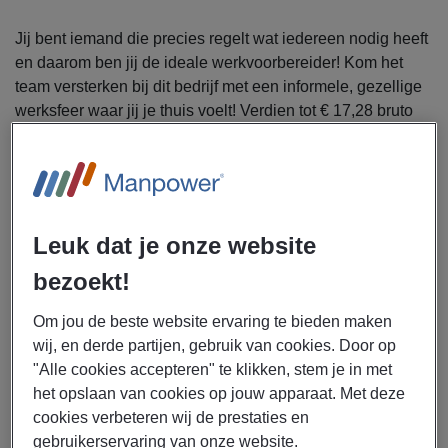
Jij bent iemand die precies regelt wat iedereen nodig heeft
en daarom ben jij de ideale werkvoorbereider! Kom het
team versterken bij dit bedrijf met een informele, gezellige
werksfeer waar jij je thuis voelt! Verdien tot € 17,28 bruto
per uur en maak kans op een direct contract bij deze top
werkgever. Meer weten? Lees snel verder en solliciteer
direct!
Uitzendbureau Manpower is op zoek naar een parttime
Leuk dat je onze website
of fulltime logistiek werkvoorbereider voor Koninklijke
bezoekt!
Van Wijhe Verf in Zwolle.
Om jou de beste website ervaring te bieden maken
Als werkvoorbereider ga jij je bezighouden met de
wij, en derde partijen, gebruik van cookies. Door op
volgende werkzaamheden:
"Alle cookies accepteren" te klikken, stem je in met
Orderpicken met een orderpicktruck aan de hand van
het opslaan van cookies op jouw apparaat. Met deze
een orderbon
cookies verbeteren wij de prestaties en
De orderpicktruck gaat ook de hoogte in (5-6 meter),
gebruikerservaring van onze website.