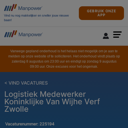
GEBRUIK ONZE
APP
Vind nu nog makkelijker en sneller jouw nieuwe
baan!
Vanwege gepland onderhoud is het helaas niet mogelijk om je aan te
melden op onze website of te solliciteren. Het onderhoud vindt plaats op
zaterdag 8 augustus om 23:00 uur en eindigt op zondag 9 augustus
09:00 uur. Onze excuses voor het ongemak.
< VIND VACATURES
Logistiek Medewerker
Koninklijke Van Wijhe Verf
Zwolle
Vacaturenummer:
225194