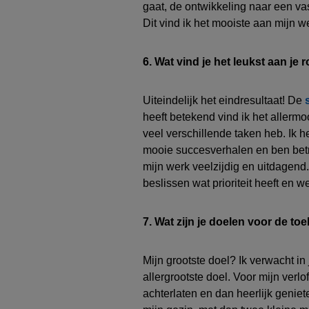
gaat, de ontwikkeling naar
een vas
Dit vind ik het mooiste aan mijn w
6. Wat vind je het leukst aan je 
Uiteindelijk het eindresultaat
! De
heeft betekend
vind
ik het allermo
veel verschillende taken heb
. Ik 
mooie succesverhalen en ben betro
mijn werk veelzijdig en uitdagend
.
beslissen wat prioriteit heeft en
7. Wat zijn je doelen voor de t
Mijn grootste doel? Ik verwacht in 
aller
grootste doel
.
Voor mijn verlof
achterlaten e
n dan heerlijk geniet