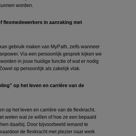
 kunnen worden.
of
flexmedewerkers
in aanraking met
k
an gebruik maken van
MyPath
, zelfs
wanneer
anpower. Via een persoonlijk gesprek kijken we
e worden in jouw huidige functie
of wat er nodig
owel op persoonlijk als zakelijk vlak.
oling" op het leven en
carrière
van de
en op het leven en carrière van de flexkracht.
t weten wat ze willen of h
oe ze een
bepaald
 hen daarbij.
Door bijvoorbeeld iemand te
 waardoor
de flexkracht
met plezier naar werk