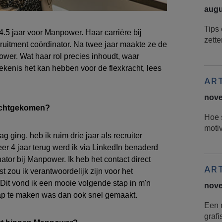
augu
Tips
4.5 jaar voor Manpower. Haar
carrière
bij
zette
ruitment c
oördinator
.
Na twee jaar maakte ze de
er. Wat haar rol precies inh
oudt, waar
ekenis het
kan hebben voor de flexkracht, lees
AR
nove
rechtgekomen?
Hoe 
motiv
lag
ging
,
heb ik ruim drie jaar als r
ecruiter
r 4 jaar terug
werd ik via LinkedIn benaderd
nator
bij Manpower.
Ik heb het contact direct
AR
t zou ik verantwoordelijk zijn voor het
Dit vond ik een mooie volgende stap in m'n
nove
ap te maken was dan ook
snel
gemaakt.
Een 
grafi