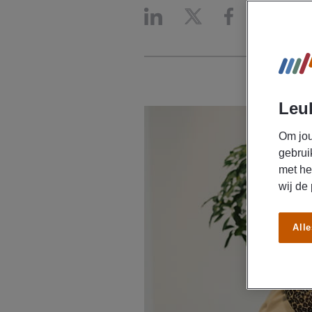
Leuk
Om jou
gebrui
met he
wij de
Alle