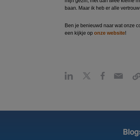
mijn gezin, met dan twee kleine m
baan.
Maar
ik heb er alle vertrou
Ben je benieuwd naar wat onze c
een kijkje op
onze website
!
Blog