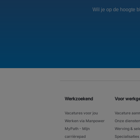
Wil je op de hoogte 
Werkzoekend
Voor werkg
Vacatures voor jou
Vacature aan
Werken via Manpower
Onze dienste
MyPath - Mijn
Werving & sel
carrièrepad
Specialisaties