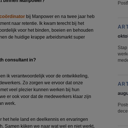
kt binnen Manpower
?
Post
c
oördinator
bij Manpower
en na twee jaar heb
tment naar
r
etentie. Ik kwam terecht bij
het
AR
oordelijk voor
het
binden, boeien en
behouden
okto
nnen de huidige
krappe
arbeidsmarkt
super
Stap
werk
th
consultant in?
mede
ben ik verantwoordelijk voor
de
ontwikkeling,
dewerkers
.
Zo zorgen
we ervoor dat
onze
AR
 met
veel
plezier kunnen werken
bij hun
augu
we er ook voor dat de medewerkers klaar zijn
n werk
.
Post
dece
r het hele land en
deel
kennis
en ervaringen
th
.
Samen kijken we naar wat wel en niet werkt
,