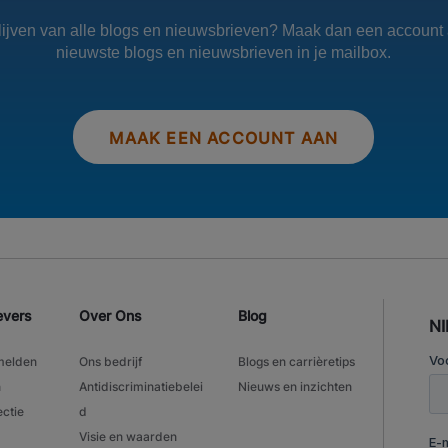
blijven van alle blogs en nieuwsbrieven? Maak dan een account 
nieuwste blogs en nieuwsbrieven in je mailbox.
MAAK EEN ACCOUNT AAN
evers
Over Ons
Blog
N
melden
Ons bedrijf
Blogs en carrièretips
n
Antidiscriminatiebelei
Nieuws en inzichten
ectie
d
Visie en waarden