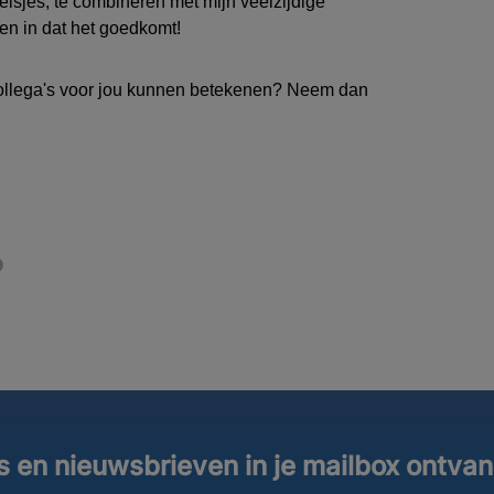
eisjes
,
te combineren met mijn veelzijdige
wen in
dat het goed
komt!
ollega's voor jou kunnen betekenen? Neem dan
s en nieuwsbrieven in je mailbox ontva