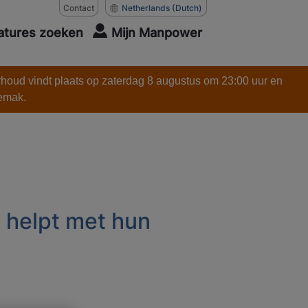
Contact
Netherlands
(Dutch)
atures zoeken
Mijn Manpower
rhoud vindt plaats op zaterdag 8 augustus om 23:00 uur en
gemak.
 helpt met hun