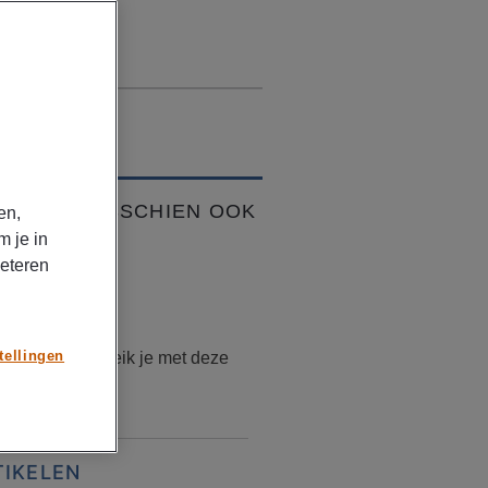
VIND JE MISSCHIEN OOK
en,
K
m je in
beteren
TIKELEN
stus 07, 2024
tellingen
 teamwork bereik je met deze
TIKELEN