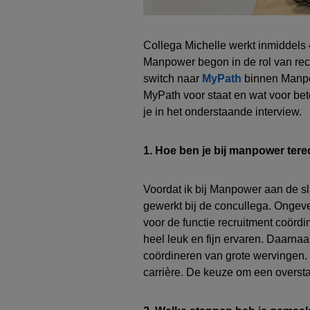
C
ollega Michelle werkt inmiddels
Manpower begon in de rol
van r
ec
switch naar
MyPath
binnen Manpow
MyPath
voor staat en wat voor
bet
je in het onderstaande interview.
1. Hoe ben je bij manpower te
Voordat ik bij Manpower aan de s
gewerkt
bij de
concullega
.
Ongevee
voor de functie
r
ecruitment c
oördi
heel leuk en fijn ervaren.
Daarnaas
coördineren van grote wervingen. 
carrière
.
De keuze om een overst