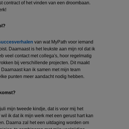
t contract of he
t
vinden van
een
droombaan.
erk
!
rol?
succesverhalen
van
wat MyPath voor iemand
oist
.
Daarnaast is h
et leukste aan mijn rol dat ik
heb veel contact met collega's
, hoor regelmatig
kken bij verschillende projecten. Dit maakt
Daarnaast kan ik samen met mijn team
 welke punten meer aandacht nodig hebben.
oekomst?
juli mijn tweede kindje
, dat is voor mij het
 wil ik dat ik mijn werk met een gerust hart
kan
en
. Daarna
zal het een uitdaging worden om