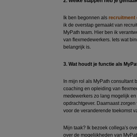
2. Welke stappen heb je gemaa
Ik ben begonnen als
r
ecruitment 
ik de overstap gemaakt
van
r
ecrui
MyPath
team.
Hier ben ik verantw
van
flexmedewerkers
.
I
ets
wat bi
belangrijk
is.
3. Wat houdt je functie als
MyPa
In mijn rol als MyPath consultant 
coaching en
opleid
ing
van
flexme
medewerkers zo lang mogelijk en
opdrachtgever. D
aarnaast
zorgen 
voor de veranderende toekomst
va
Mijn taak?
Ik
bezoek
collega's ove
over
de mogelijkheden van MyPa