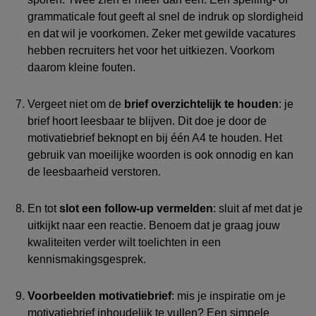
grammaticale fout
geeft
al snel
de indruk
op
slordigheid
en
dat wil je voorkomen
.
Zeker met gewilde vacatures
hebben
recruiter
s
het voor het uitkiezen. Voorkom
daarom kleine fouten.
Vergeet niet om
de
brief
overzichtelijk
te houden
:
je
brief hoort
leesbaar
te blijven
. Dit doe je
d
oor
de
motivatiebrief beknopt en
bij
éé
n
A4
te houden
. Het
gebruik van moeilijke woorden is ook onnodig en kan
de leesbaarheid verstoren.
En
tot
slot
een
f
ollow-up vermelden
: sluit af
met
dat je
uitkijkt naar een reactie
. Benoem
dat je
graag
jouw
kwaliteiten verder wilt toelichten in een
kennismakingsgesprek
.
Voorbeelden motivatiebrief
:
mis je inspiratie om je
motivatiebrief inhoudelijk te vullen? Een simpele