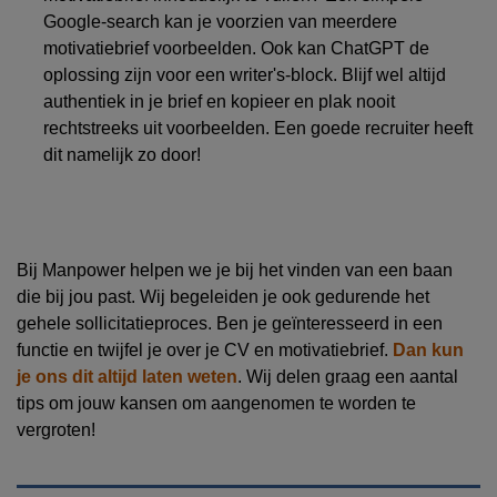
Google-search kan je voorzien van meerdere
motivatiebrief
voorbeelden. Ook kan
ChatGPT
de
oplossing zijn voor
een
writer
'
s
-block.
B
lijf
wel altijd
authentiek
in je brief
en k
opieer en plak n
ooi
t
rechtstreeks uit voorbeelden
. Een goede
recruiter
heeft
dit namelijk zo door!
Bij Manpowe
r helpen we je bij het
vinden
van een baan
die bij jou past
.
Wij
begeleiden je ook gedurende het
gehele sollicitatieproces.
Ben je
geïnteresseerd
in een
functie en twijfel je over je CV en motivatiebrief.
Dan kun
je ons dit altijd laten weten
. Wi
j delen graag een aantal
tips om jouw kansen om aangenomen te worden te
vergroten!