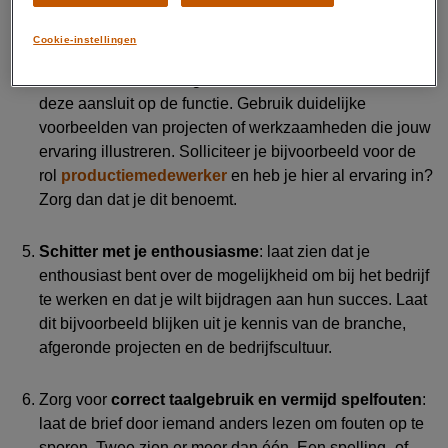
hun missie en cultuur.
Cookie-instellingen
Leg
verband tussen
ervaring
en
de functie
: breng je
relevante werkervaring naar voren en benadruk hoe
deze aansluit op de functie. Gebruik
duidelijke
voorbeelden van projecten of werkzaamheden
die jouw
ervaring illustreren
.
Solliciteer je bijvoorbeeld voor de
rol
productiemedewerker
en heb je hier al ervaring in?
Zorg dan dat je dit
benoemt
.
Schitter met j
e
enthousiasme
: laat zien dat je
enthousiast bent over de mogelijkheid om bij het bedrijf
te werken
en dat je wilt
bijdragen aan hun succes
.
Laat
dit
bijvoorbeeld blijken uit je kennis van
de branche,
afgeronde
projecten
en
de
bedrijfscultuur
.
Z
org voor
correct taalgebruik en vermijd spelfouten
:
l
aat de brief
door iemand anders lezen om
fouten
op te
sporen
.
Twee zien er meer dan één
.
Een spelling- of