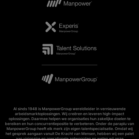
Al sinds 1948 is ManpowerGroup wereldleider in vernieuwende
arbeidsmarktoplossingen. Wij creëren en leveren high-impact
oplossingen. Daarmee helpen we organisaties hun zakelijke doelen te
bereiken en hun concurrentiepositie te verbeteren. Onder de paraplu van
ManpowerGroup heeft elk merk zijn eigen talentspecialisatie. Omdat wij
het gesprek aangaan vanuit De Kracht van Mensen, hebben wij een palet
aan visionaire en operationele antwoorden en weten wij onze