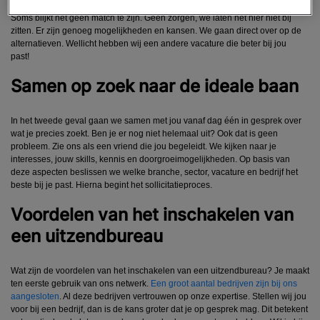
Soms blijkt het geen match te zijn. Geen zorgen, we laten het hier niet bij
zitten. Er zijn genoeg mogelijkheden en kansen. We gaan direct over op de
alternatieven. Wellicht hebben wij een andere vacature die beter bij jou
past!
Samen op zoek naar de ideale baan
In het tweede geval gaan we samen met jou vanaf dag één in gesprek over
wat je precies zoekt. Ben je er nog niet helemaal uit? Ook dat is geen
probleem. Zie ons als een vriend die jou begeleidt. We kijken naar je
interesses, jouw skills, kennis en doorgroeimogelijkheden. Op basis van
deze aspecten beslissen we welke branche, sector, vacature en bedrijf het
beste bij je past. Hierna begint het sollicitatieproces.
Voordelen van het inschakelen van
een uitzendbureau
Wat zijn de voordelen van het inschakelen van een uitzendbureau? Je maakt
ten eerste gebruik van ons netwerk.
Een groot aantal bedrijven zijn bij ons
aangesloten
. Al deze bedrijven vertrouwen op onze expertise. Stellen wij jou
voor bij een bedrijf, dan is de kans groter dat je op gesprek mag. Dit betekent