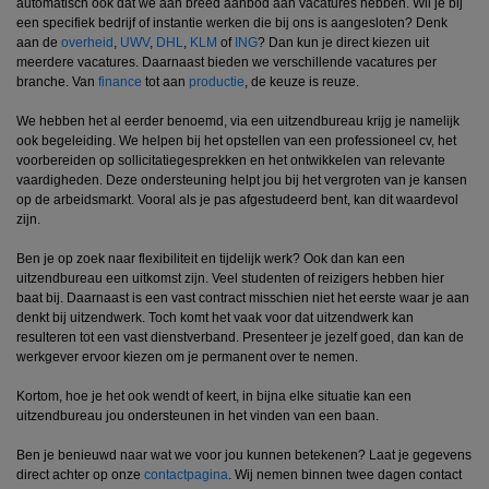
automatisch ook dat we aan breed aanbod aan vacatures hebben. Wil je bij
een specifiek bedrijf of instantie werken die bij ons is aangesloten? Denk
aan de
overheid
,
UWV
,
DHL
,
KL
M
of
ING
? Dan kun je direct kiezen uit
meerdere vacatures. Daarnaast bieden we verschillende vacatures per
branche. Van
finance
tot aan
productie
, de keuze is reuze.
We hebben het al eerder benoemd, via een uitzendbureau krijg je namelijk
ook begeleiding. We helpen bij het opstellen van een professioneel cv, het
voorbereiden op sollicitatiegesprekken en het ontwikkelen van relevante
vaardigheden. Deze ondersteuning helpt jou bij het vergroten van je kansen
op de arbeidsmarkt. Vooral als je pas afgestudeerd bent, kan dit waardevol
zijn.
Ben je op zoek naar flexibiliteit en tijdelijk werk? Ook dan kan een
uitzendbureau een uitkomst zijn. Veel studenten of reizigers hebben hier
baat bij. Daarnaast is een vast contract misschien niet het eerste waar je aan
denkt bij uitzendwerk. Toch komt het vaak voor dat uitzendwerk kan
resulteren tot een vast dienstverband. Presenteer je jezelf goed, dan kan de
werkgever ervoor kiezen om je permanent over te nemen.
Kortom, hoe je het ook wendt of keert, in bijna elke situatie kan een
uitzendbureau jou ondersteunen in het vinden van een baan.
Ben je benieuwd naar wat we voor jou kunnen betekenen? Laat je gegevens
direct achter op onze
contactpagina
. Wij nemen binnen twee dagen contact