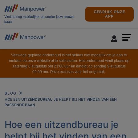
GEBRUIK ONZE
APP
Vind nu nog makkelijker en sneller jouw nieuwe
baan!
Vanwege gepland onderhoud is het helaas niet mogelijk om je aan te
melden op onze website of te solliciteren. Het onderhoud vindt plaats op
zaterdag 8 augustus om 23:00 uur en eindigt op zondag 9 augustus
09:00 uur. Onze excuses voor het ongemak.
BLOG
HOE EEN UITZENDBUREAU JE HELPT BIJ HET VINDEN VAN EEN
PASSENDE BAAN
Hoe een uitzendbureau je
helpt bij het vinden van een