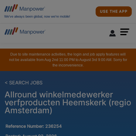
USE THE APP
We’ve always been global, now we’re mobile!
Due to site maintenance activities, the login and job apply features will
not be available from Aug 2nd 11:00 PM to August 3rd 9:00 AM. Sorry for
the inconvenience.
< SEARCH JOBS
Allround winkelmedewerker
verfproducten Heemskerk (regio
Amsterdam)
Reference Number:
236254