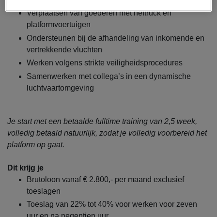
Verplaatsen van goederen met heftruck en
platformvoertuigen
Ondersteunen bij de afhandeling van inkomende en
vertrekkende vluchten
Werken volgens strikte veiligheidsprocedures
Samenwerken met collega’s in een dynamische
luchtvaartomgeving
Je start met een betaalde fulltime training van 2,5 week,
volledig betaald natuurlijk, zodat je volledig voorbereid het
platform op gaat.
Dit krijg je
Brutoloon vanaf € 2.800,- per maand exclusief
toeslagen
Toeslag van 22% tot 40% voor werken voor zeven
uur en na negentien uur