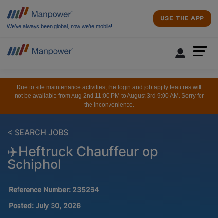
USE THE APP
We’ve always been global, now we’re mobile!
Due to site maintenance activities, the login and job apply features will
not be available from Aug 2nd 11:00 PM to August 3rd 9:00 AM. Sorry for
the inconvenience.
< SEARCH JOBS
✈️Heftruck Chauffeur op
Schiphol
Reference Number:
235264
Posted:
July 30, 2026