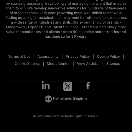
by sourcing, assessing, developing and managing the talent that enables
them to win. We develop innovative solutions for hundreds of thousands
of organizations every year, providing them with skilled talent while
finding meaningful, sustainable employment for millions of people across
a wide range of industries and skills. Our expert family of brands –
Manpower®, Experis®, and Talent Solutions – creates substantially more
value for candidates and clients across 80 countries and territories and
has done so for 80 years.
Terms of Use
Accessibility
Privacy Policy
Cookie Policy
Media Center
View All Jobs
Sitemap
Cookie Settings
Netherlands
(English)
© 2026 ManpowerGroup All Rights Reserved.