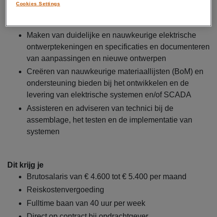
Cookies Settings
communiceren met belanghebbenden over deze
projecten
Maken van duidelijke en nauwkeurige elektrische
ontwerptekeningen en specificaties en documenteren
van aanpassingen en nieuwe ontwerpen
Creëren van nauwkeurige materiaallijsten (BoM) en
ondersteuning bieden bij het ontwikkelen en de
levering van elektrische systemen en/of SCADA
Assisteren en adviseren van technici bij de
assemblage, het testen en de implementatie van
systemen
Dit krijg je
Brutosalaris van € 4.600 tot € 5.400 per maand
Reiskostenvergoeding
Fulltime baan van 40 uur per week
Direct op contract bij opdrachtgever