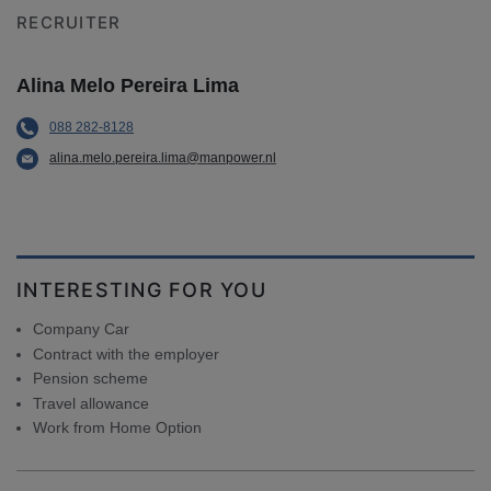
RECRUITER
Alina Melo Pereira Lima
088 282-8128
alina.melo.pereira.lima@manpower.nl
INTERESTING FOR YOU
Company Car
Contract with the employer
Pension scheme
Travel allowance
Work from Home Option