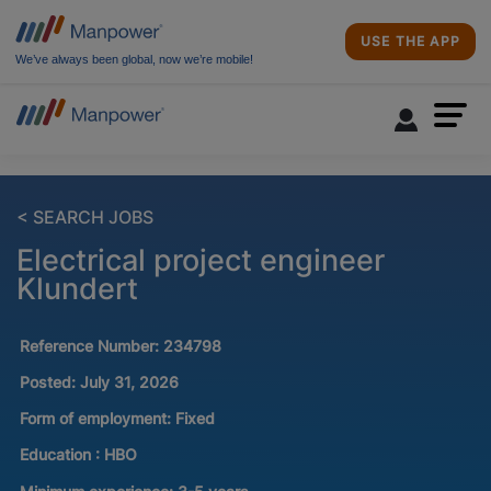
USE THE APP
We’ve always been global, now we’re mobile!
< SEARCH JOBS
Electrical project engineer
Klundert
Reference Number:
234798
Posted:
July 31, 2026
Form of employment:
Fixed
Education :
HBO