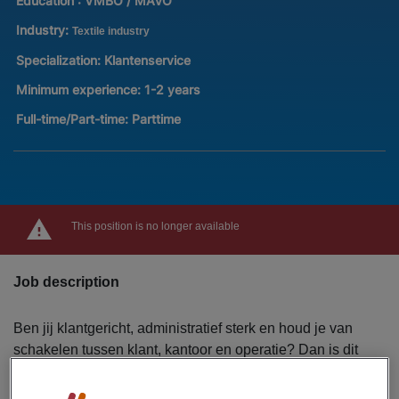
Education :
VMBO / MAVO
Industry:
Textile industry
Specialization:
Klantenservice
Minimum experience:
1-2 years
Full-time/Part-time:
Parttime
This position is no longer available
Job description
Ben jij klantgericht, administratief sterk en houd je van
schakelen tussen klant, kantoor en operatie? Dan is dit
jouw kans. In deze veelzijdige baan als medewerker
klantenservice in Zaandam zorg jij dat klanten snel en