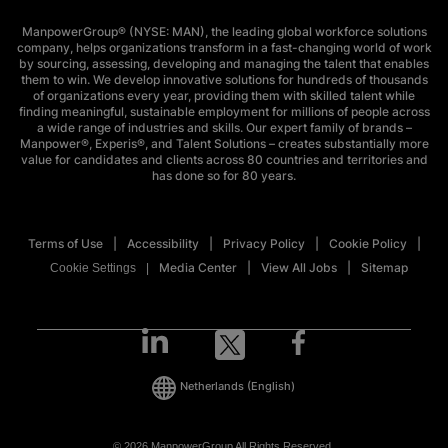
ManpowerGroup® (NYSE: MAN), the leading global workforce solutions
company, helps organizations transform in a fast-changing world of work
by sourcing, assessing, developing and managing the talent that enables
them to win. We develop innovative solutions for hundreds of thousands
of organizations every year, providing them with skilled talent while
finding meaningful, sustainable employment for millions of people across
a wide range of industries and skills. Our expert family of brands –
Manpower®, Experis®, and Talent Solutions – creates substantially more
value for candidates and clients across 80 countries and territories and
has done so for 80 years.
Terms of Use
Accessibility
Privacy Policy
Cookie Policy
Media Center
View All Jobs
Sitemap
Cookie Settings
Netherlands
(English)
© 2026 ManpowerGroup All Rights Reserved.