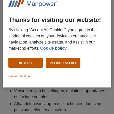
correct geholpen worden en dat alle processen achter de
schermen soepel verlopen. Je verdient een brutosalaris tot
€ 3.100,- per maand, ontvangt reiskostenvergoeding en
Thanks for visiting our website!
bouwt pensioen op. Solliciteer vandaag nog.
By clicking “Accept All Cookies”, you agree to the
Uitzendbureau Manpower zoekt een medewerker
storing of cookies on your device to enhance site
klantenservice voor een werkgever in Zaandam.
navigation, analyze site usage, and assist in our
marketing efforts.
Cookie policy
Als medewerker klantenservice ben jij de schakel tussen
klant en interne afdelingen. Je werkt deels op kantoor en
Reject All
Accept All Cookies
hebt ook afstemming met de operationele afdeling. Jouw
werkzaamheden bestaan uit:
Cookies Settings
Onderhouden van klantcontact en bieden van
passende oplossingen
Verwerken van bestellingen, mutaties, rapportages
en factuurcontroles
Afhandelen van vragen en klachten en doen van
prijsvoorstellen en afspraken