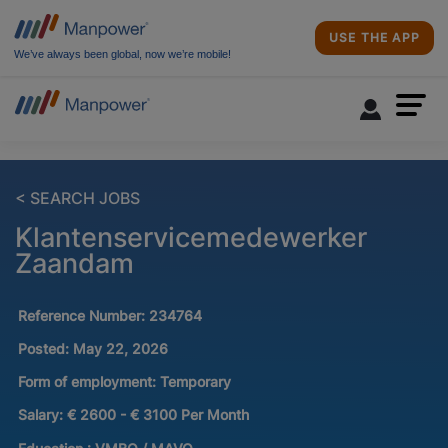
USE THE APP
We’ve always been global, now we’re mobile!
< SEARCH JOBS
Klantenservicemedewerker
Zaandam
Reference Number:
234764
Posted:
May 22, 2026
Form of employment:
Temporary
Salary:
€ 2600 - € 3100 Per Month