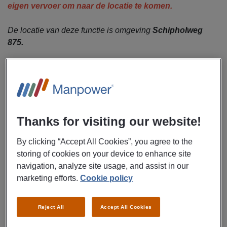
eigen vervoer om naar de locatie te komen.
De locatie van deze functie is omgeving
Schipholweg
875.
Wil jij werken in de productieomgeving op Schiphol en
bijdragen aan maaltijden voor passagiers wereldwijd? Als
productiemedewerker verdien je € 16,24 per uur (incl.
ATV), ontvang je toeslagen, pensioen en
reiskostenvergoeding. Het solliciteren is zo gedaan, dus
Thanks for visiting our website!
solliciteer direct!
By clicking “Accept All Cookies”, you agree to the
Uitzendbureau Manpower zoekt meerdere
storing of cookies on your device to enhance site
productiemedewerkers voor Gate Gourmet op
navigation, analyze site usage, and assist in our
Schiphol.
marketing efforts.
Cookie policy
Afhankelijk van de afdeling werk je mee aan:
Reject All
Accept All Cookies
Voorbereiden en verpakken van maaltijden op de
productieafdeling