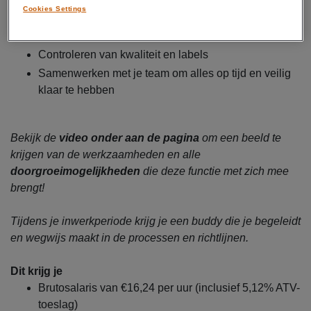
Cookies Settings
Samenstellen van trolleys voor vluchten
Reinigen en klaarzetten van materialen
Controleren van kwaliteit en labels
Samenwerken met je team om alles op tijd en veilig
klaar te hebben
Bekijk de
video onder aan de pagina
om een beeld te
krijgen van de werkzaamheden en alle
doorgroeimogelijkheden
die deze functie met zich mee
brengt!
Tijdens je inwerkperiode krijg je een buddy die je begeleidt
en wegwijs maakt in de processen en richtlijnen.
Dit krijg je
Brutosalaris van €16,24 per uur (inclusief 5,12% ATV-
toeslag)