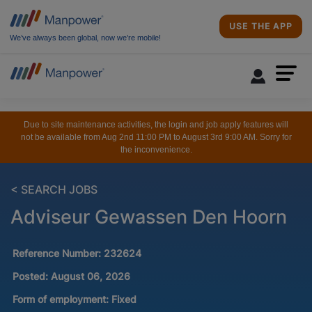
USE THE APP
We’ve always been global, now we’re mobile!
Due to site maintenance activities, the login and job apply features will
not be available from Aug 2nd 11:00 PM to August 3rd 9:00 AM. Sorry for
the inconvenience.
< SEARCH JOBS
Adviseur Gewassen Den Hoorn
Reference Number:
232624
Posted:
August 06, 2026
Form of employment:
Fixed