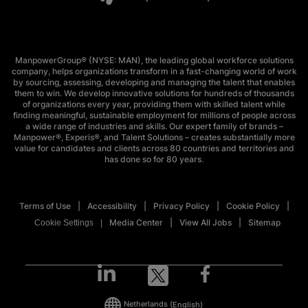
ManpowerGroup® (NYSE: MAN), the leading global workforce solutions
company, helps organizations transform in a fast-changing world of work
by sourcing, assessing, developing and managing the talent that enables
them to win. We develop innovative solutions for hundreds of thousands
of organizations every year, providing them with skilled talent while
finding meaningful, sustainable employment for millions of people across
a wide range of industries and skills. Our expert family of brands –
Manpower®, Experis®, and Talent Solutions – creates substantially more
value for candidates and clients across 80 countries and territories and
has done so for 80 years.
Terms of Use
Accessibility
Privacy Policy
Cookie Policy
Media Center
View All Jobs
Sitemap
Cookie Settings
Netherlands
(English)