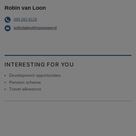
Robin van Loon
088 282-8128
sollicitaties@manpower.nl
INTERESTING FOR YOU
Development opportunities
Pension scheme
Travel allowance