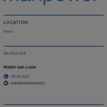
LOCATION
Breda
RECRUITER
Robin van Loon
088 282-8128
sollicitaties@manpower.nl