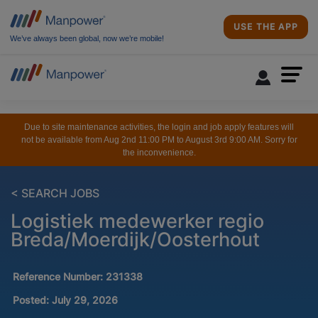
USE THE APP
We’ve always been global, now we’re mobile!
Due to site maintenance activities, the login and job apply features will
not be available from Aug 2nd 11:00 PM to August 3rd 9:00 AM. Sorry for
the inconvenience.
< SEARCH JOBS
Logistiek medewerker regio
Breda/Moerdijk/Oosterhout
Reference Number:
231338
Posted:
July 29, 2026