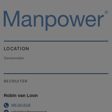
LOCATION
Genemuiden
RECRUITER
Robin van Loon
088 282-8128
sollicitaties@manpower.nl