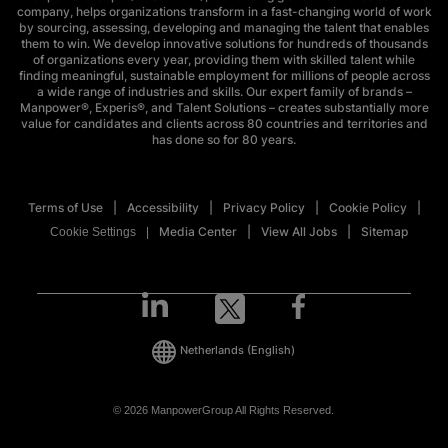
company, helps organizations transform in a fast-changing world of work
by sourcing, assessing, developing and managing the talent that enables
them to win. We develop innovative solutions for hundreds of thousands
of organizations every year, providing them with skilled talent while
finding meaningful, sustainable employment for millions of people across
a wide range of industries and skills. Our expert family of brands –
Manpower®, Experis®, and Talent Solutions – creates substantially more
value for candidates and clients across 80 countries and territories and
has done so for 80 years.
Terms of Use
Accessibility
Privacy Policy
Cookie Policy
Media Center
View All Jobs
Sitemap
Cookie Settings
Netherlands
(English)
© 2026 ManpowerGroup All Rights Reserved.