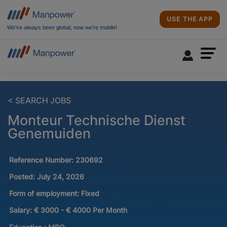
USE THE APP
We’ve always been global, now we’re mobile!
< SEARCH JOBS
Monteur Technische Dienst
Genemuiden
Reference Number:
230692
Posted:
July 24, 2026
Form of employment:
Fixed
Salary:
€ 3000 - € 4000 Per Month