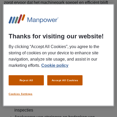
zorgt ervoor dat het machinepark soepel en efficiënt blijft
draaien. Daarvoor ontvang je een brutosalaris tot
€ 4.000,-
per maand,
reiskostenvergoeding
en een
direct contract
bij de opdrachtgever. Klaar voor een nieuwe technische
uitdaging? Solliciteer vandaag nog!
Thanks for visiting our website!
Manpower zoekt een monteur technische dienst voor
een bedrijf in Genemuiden.
By clicking “Accept All Cookies”, you agree to the
storing of cookies on your device to enhance site
Binnen deze functie werk je in een modern productiebedrijf
navigation, analyze site usage, and assist in our
waar de technische dienst een sleutelrol speelt. Jij zorgt
marketing efforts.
Cookie policy
ervoor dat het machinepark optimaal draait en draagt actief
bij aan continue verbetering en innovatie. Jouw
Reject All
Accept All Cookies
werkzaamheden bestaan uit:
Verhelpen van mechanische en elektrotechnische
Cookies Settings
storingen aan machines, productielijnen en utiliteiten
Uitvoeren van preventief onderhoud en technische
inspecties