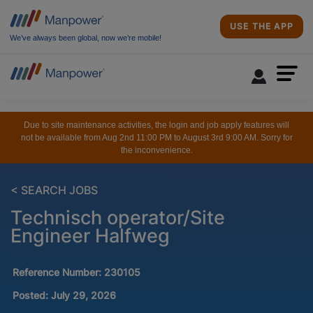
USE THE APP
We’ve always been global, now we’re mobile!
Due to site maintenance activities, the login and job apply features will
not be available from Aug 2nd 11:00 PM to August 3rd 9:00 AM. Sorry for
the inconvenience.
< SEARCH JOBS
Technisch operator/Site
Engineer Halfweg
Reference Number:
230105
Posted:
July 29, 2026