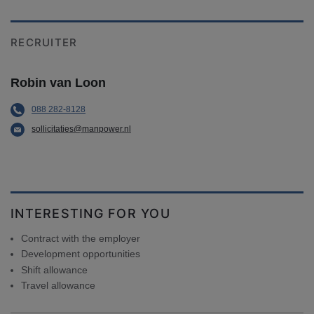
RECRUITER
Robin van Loon
088 282-8128
sollicitaties@manpower.nl
INTERESTING FOR YOU
Contract with the employer
Development opportunities
Shift allowance
Travel allowance