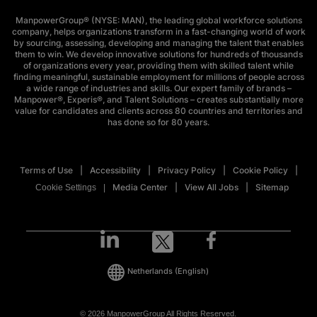
ManpowerGroup® (NYSE: MAN), the leading global workforce solutions
company, helps organizations transform in a fast-changing world of work
by sourcing, assessing, developing and managing the talent that enables
them to win. We develop innovative solutions for hundreds of thousands
of organizations every year, providing them with skilled talent while
finding meaningful, sustainable employment for millions of people across
a wide range of industries and skills. Our expert family of brands –
Manpower®, Experis®, and Talent Solutions – creates substantially more
value for candidates and clients across 80 countries and territories and
has done so for 80 years.
Terms of Use
Accessibility
Privacy Policy
Cookie Policy
Media Center
View All Jobs
Sitemap
Cookie Settings
Netherlands
(English)
© 2026 ManpowerGroup All Rights Reserved.