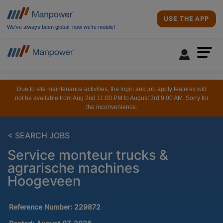
USE THE APP
We’ve always been global, now we’re mobile!
Due to site maintenance activities, the login and job apply features will
not be available from Aug 2nd 11:00 PM to August 3rd 9:00 AM. Sorry for
the inconvenience.
< SEARCH JOBS
Service monteur trucks &
agrarische machines
Hoogeveen
Reference Number:
229872