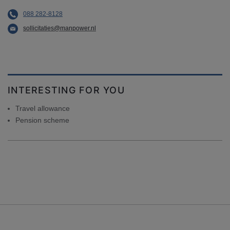
088 282-8128
sollicitaties@manpower.nl
INTERESTING FOR YOU
Travel allowance
Pension scheme