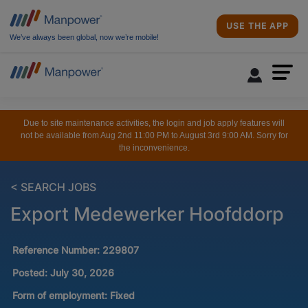
USE THE APP
We’ve always been global, now we’re mobile!
Due to site maintenance activities, the login and job apply features will
not be available from Aug 2nd 11:00 PM to August 3rd 9:00 AM. Sorry for
the inconvenience.
< SEARCH JOBS
Export Medewerker Hoofddorp
Reference Number:
229807
Posted:
July 30, 2026
Form of employment:
Fixed