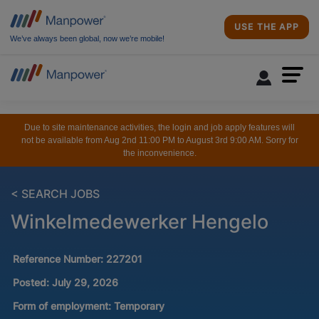
USE THE APP
We’ve always been global, now we’re mobile!
Due to site maintenance activities, the login and job apply features will
not be available from Aug 2nd 11:00 PM to August 3rd 9:00 AM. Sorry for
the inconvenience.
< SEARCH JOBS
Winkelmedewerker Hengelo
Reference Number:
227201
Posted:
July 29, 2026
Form of employment:
Temporary