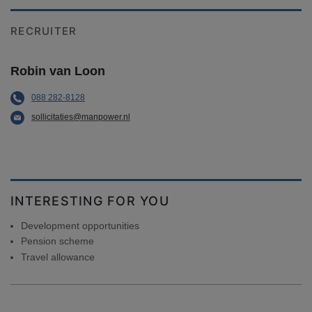
RECRUITER
Robin van Loon
088 282-8128
sollicitaties@manpower.nl
INTERESTING FOR YOU
Development opportunities
Pension scheme
Travel allowance