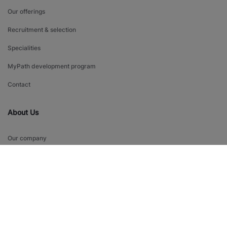
Our offerings
Recruitment & selection
Specialities
MyPath development program
Contact
About Us
Our company
Vision and values
Equal treatment
Find a Branch
Contact Us