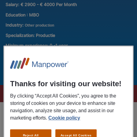
Salary:
€ 2900 - € 4000 Per Month
Education :
MBO
Industry:
Other production
Specialization:
Productie
Minimum experience:
0 -1 year
Full-time/Part-time:
Fulltime
Thanks for visiting our website!
This position is no longer available
By clicking “Accept All Cookies”, you agree to the
storing of cookies on your device to enhance site
navigation, analyze site usage, and assist in our
Job description
marketing efforts.
Cookie policy
Heb jij technisch inzicht, werk je graag met machines en
wil je jouw carrière een flinke boost geven? In de regio
Reject All
Accept All Cookies