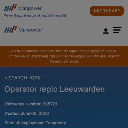
USE THE APP
We’ve always been global, now we’re mobile!
Due to site maintenance activities, the login and job apply features will
not be available from Aug 2nd 11:00 PM to August 3rd 9:00 AM. Sorry for
the inconvenience.
< SEARCH JOBS
Operator regio Leeuwarden
Reference Number:
225721
Posted:
June 03, 2026
Form of employment:
Temporary