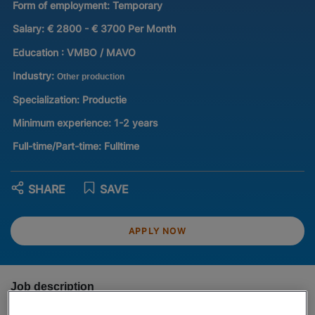
Form of employment:
Temporary
Salary:
€ 2800 - € 3700 Per Month
Education :
VMBO / MAVO
Industry:
Other production
Specialization:
Productie
Minimum experience:
1-2 years
Full-time/Part-time:
Fulltime
SHARE
SAVE
APPLY NOW
Job description