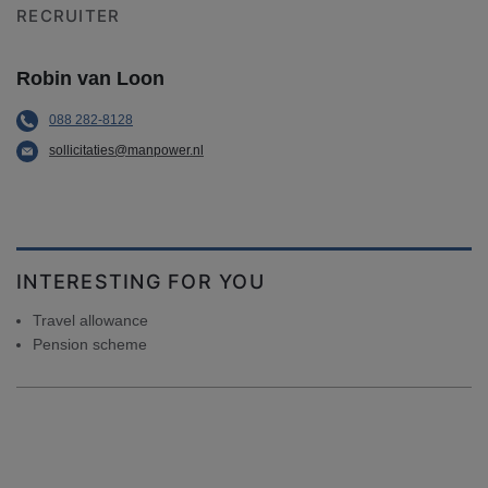
RECRUITER
Robin van Loon
088 282-8128
sollicitaties@manpower.nl
INTERESTING FOR YOU
Travel allowance
Pension scheme