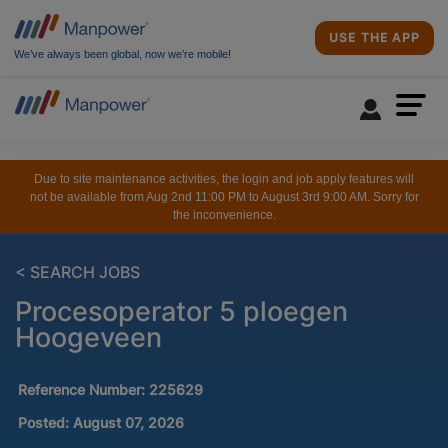
USE THE APP
We’ve always been global, now we’re mobile!
Due to site maintenance activities, the login and job apply features will
not be available from Aug 2nd 11:00 PM to August 3rd 9:00 AM. Sorry for
the inconvenience.
< SEARCH JOBS
Procesoperator 5 ploegen
Hoogeveen
Reference Number:
225629
Posted:
August 07, 2026