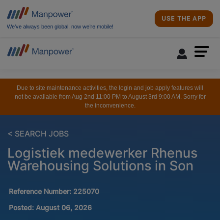
USE THE APP
We’ve always been global, now we’re mobile!
Due to site maintenance activities, the login and job apply features will
not be available from Aug 2nd 11:00 PM to August 3rd 9:00 AM. Sorry for
the inconvenience.
< SEARCH JOBS
Logistiek medewerker Rhenus
Warehousing Solutions in Son
Reference Number:
225070
Posted:
August 06, 2026