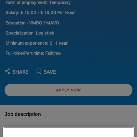
Form of employment:
Temporary
Salary:
€ 15,00 - € 16,00 Per Hour
Education :
VMBO / MAVO
Specialization:
Logistiek
Minimum experience:
0 -1 year
Full-time/Part-time:
Fulltime
SHARE
SAVE
APPLY NOW
Job description
Ben jij op zoek naar een afwisselende logistieke baan met