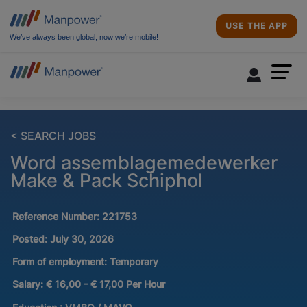
USE THE APP
We’ve always been global, now we’re mobile!
< SEARCH JOBS
Word assemblagemedewerker
Make & Pack Schiphol
Reference Number:
221753
Posted:
July 30, 2026
Form of employment:
Temporary
Salary:
€ 16,00 - € 17,00 Per Hour