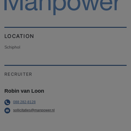
LOCATION
Schiphol
RECRUITER
Robin van Loon
088 282-8128
sollicitaties@manpower.nl