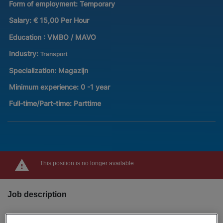
Form of employment:
Temporary
Salary:
€ 15,00 Per Hour
Education :
VMBO / MAVO
Industry:
Transport
Specialization:
Magazijn
Minimum experience:
0 -1 year
Full-time/Part-time:
Parttime
This position is no longer available
Job description
Wil jij bijdragen aan een soepel en efficiënt