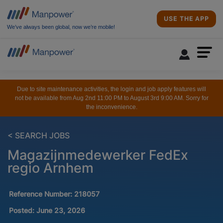
USE THE APP
We’ve always been global, now we’re mobile!
Due to site maintenance activities, the login and job apply features will
not be available from Aug 2nd 11:00 PM to August 3rd 9:00 AM. Sorry for
the inconvenience.
< SEARCH JOBS
Magazijnmedewerker FedEx
regio Arnhem
Reference Number:
218057
Posted:
June 23, 2026