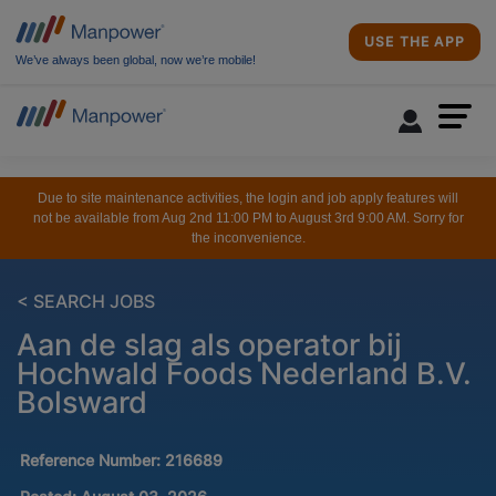
USE THE APP
We’ve always been global, now we’re mobile!
Due to site maintenance activities, the login and job apply features will
not be available from Aug 2nd 11:00 PM to August 3rd 9:00 AM. Sorry for
the inconvenience.
< SEARCH JOBS
Aan de slag als operator bij
Hochwald Foods Nederland B.V.
Bolsward
Reference Number:
216689