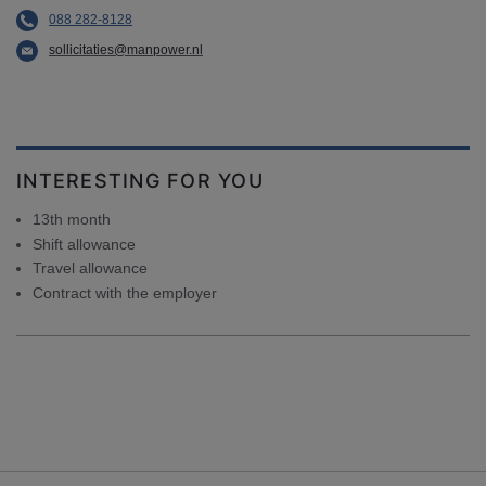
088 282-8128
sollicitaties@manpower.nl
INTERESTING FOR YOU
13th month
Shift allowance
Travel allowance
Contract with the employer