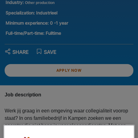
Industry:
Other production
Specialization:
Industrieel
Minimum experience:
0 -1 year
Full-time/Part-time:
Fulltime
SHARE
SAVE
APPLY NOW
Job description
Werk jij graag in een omgeving waar collegialiteit voorop
staat? In ons familiebedrijf in Kampen zoeken we een
operator die niet bang is voor ploegendiensten. Met een
bruto salaris tot € 17,83 per uur ga je de uitdaging aan om