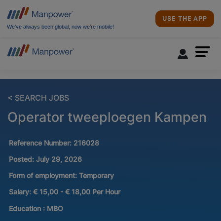
USE THE APP
We’ve always been global, now we’re mobile!
< SEARCH JOBS
Operator tweeploegen Kampen
Reference Number:
216028
Posted:
July 29, 2026
Form of employment:
Temporary
Salary:
€ 15,00 - € 18,00 Per Hour
Education :
MBO