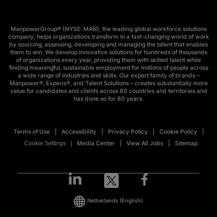
ManpowerGroup® (NYSE: MAN), the leading global workforce solutions
company, helps organizations transform in a fast-changing world of work
by sourcing, assessing, developing and managing the talent that enables
them to win. We develop innovative solutions for hundreds of thousands
of organizations every year, providing them with skilled talent while
finding meaningful, sustainable employment for millions of people across
a wide range of industries and skills. Our expert family of brands –
Manpower®, Experis®, and Talent Solutions – creates substantially more
value for candidates and clients across 80 countries and territories and
has done so for 80 years.
Terms of Use
Accessibility
Privacy Policy
Cookie Policy
Media Center
View All Jobs
Sitemap
Cookie Settings
Netherlands
(English)