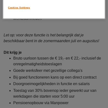
Zorg dragen voor een schone werkomgeving
Cookies Settings
Uitvoeren van bijkomende logistieke
werkzaamheden
Let op: voor deze functie is het belangrijk dat je
beschikbaar bent in de zomermaanden juli en augustus!
Dit krijg je
Bruto uurloon tussen de € 19,- en € 22,- inclusief de
onregelmatigheidstoeslagen
Goede werksfeer met gezellige collega's
Bij goed functioneren kans op een direct contract
Doorgroeimogelijkheden in functie en salaris
Toeslag van 30% bovenop ieder gewerkt uur van
werkdagen die starten voor 5:00 uur
Pensioenopbouw via Manpower