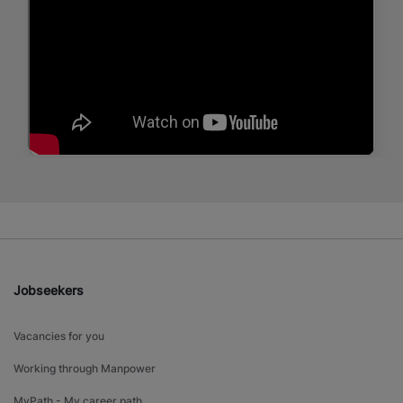
Jobseekers
Vacancies for you
Working through Manpower
MyPath - My career path