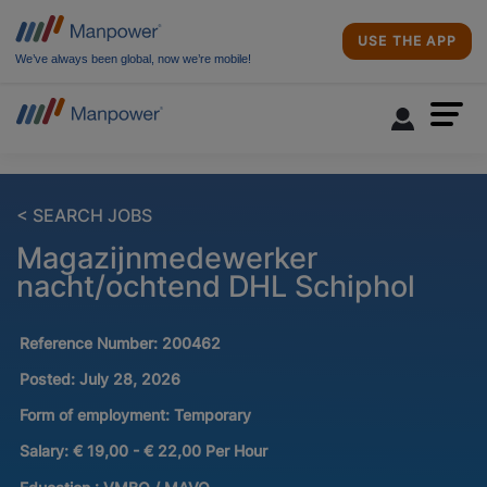
USE THE APP
We’ve always been global, now we’re mobile!
< SEARCH JOBS
Magazijnmedewerker
nacht/ochtend DHL Schiphol
Reference Number:
200462
Posted:
July 28, 2026
Form of employment:
Temporary
Salary:
€ 19,00 - € 22,00 Per Hour