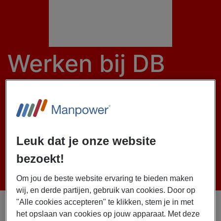
Werken bij DB
Schenker
DB Schenker is dé partner in internationaal transport en logistieke
dienstverlening. Het bedrijf vervoert goederen snel en efficiënt
Leuk dat je onze website
binnen Europa per vrachtwagen, trein, boot of vliegtuig.
bezoekt!
Om jou de beste website ervaring te bieden maken
wij, en derde partijen, gebruik van cookies. Door op
"Alle cookies accepteren" te klikken, stem je in met
het opslaan van cookies op jouw apparaat. Met deze