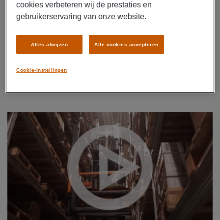
Werken bij DB Schenker houdt in:
cookies verbeteren wij de prestaties en
gebruikerservaring van onze website.
Competitief salaris
Reiskostenvergoeding van maximaal € 6,15 netto per gewerkte dag
Doorgroei- en ontwikkelingsmogelijkheden
Alles afwijzen
Alle cookies accepteren
Zeer veilige werkomgeving
Cookie-instellingen