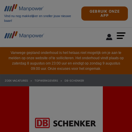
GEBRUIK ONZE
APP
Vind nu nog makkelijker en sneller jouw nieuwe
baan!
Vanwege gepland onderhoud is het helaas niet mogelijk om je aan te
melden op onze website of te solliciteren. Het onderhoud vindt plaats op
zaterdag 8 augustus om 23:00 uur en eindigt op zondag 9 augustus
09:00 uur. Onze excuses voor het ongemak.
ZOEK VACATURES
TOPWERKGEVERS
DB-SCHENKER