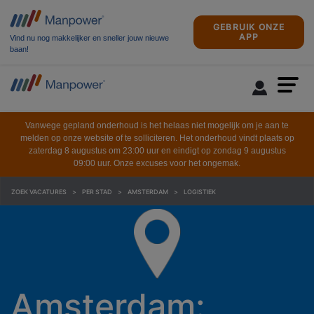
GEBRUIK ONZE
APP
Vind nu nog makkelijker en sneller jouw nieuwe
baan!
Vanwege gepland onderhoud is het helaas niet mogelijk om je aan te
melden op onze website of te solliciteren. Het onderhoud vindt plaats op
zaterdag 8 augustus om 23:00 uur en eindigt op zondag 9 augustus
09:00 uur. Onze excuses voor het ongemak.
ZOEK VACATURES
PER STAD
AMSTERDAM
LOGISTIEK
Amsterdam: