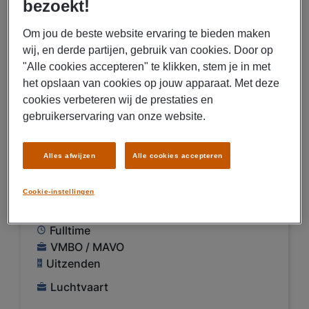
bezoekt!
BEKIJK VACATURE
Om jou de beste website ervaring te bieden maken
wij, en derde partijen, gebruik van cookies. Door op
"Alle cookies accepteren" te klikken, stem je in met
06/08/2026
NIEUW
het opslaan van cookies op jouw apparaat. Met deze
cookies verbeteren wij de prestaties en
Gate Gourmet Amsterdam B.V.
gebruikerservaring van onze website.
Productiemedewerker bij
Gate Gourmet op Schiphol
Alles afwijzen
Alle cookies accepteren
€ 16,00 - € 17,00 Per uur
Cookie-instellingen
Schiphol
Fulltime
VMBO / MAVO
Uitzenden
Luchtvaart