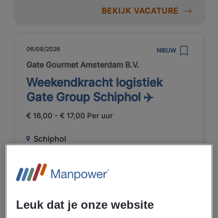
BEKIJK VACATURE
06/08/2026
NIEUW
Gate Gourmet Amsterdam B.V.
Weekendkracht logistiek
Gate Group Schiphol ✈️
€ 16,00 - € 17,00 Per uur
Schiphol
Parttime
VMBO / MAVO
Uitzenden
Luchtvaart
Leuk dat je onze website