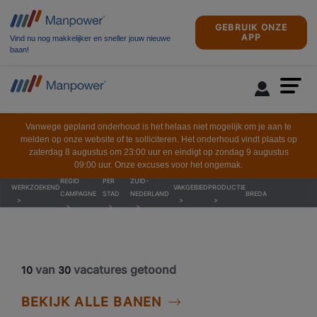
GEBRUIK ONZE
APP
Vind nu nog makkelijker en sneller jouw nieuwe
baan!
Vanwege gepland onderhoud is het helaas niet mogelijk om je aan te
melden op onze website of te solliciteren. Het onderhoud vindt plaats op
zaterdag 8 augustus om 23:00 uur en eindigt op zondag 9 augustus
09:00 uur. Onze excuses voor het ongemak.
REGIO
PER
ZUID-
WERKZOEKEND
VAKGEBIED
PRODUCTIE
CAMPAGNE
STAD
NEDERLAND
BREDA
van
vacatures getoond
10
30
BEKIJK ALLE BANEN