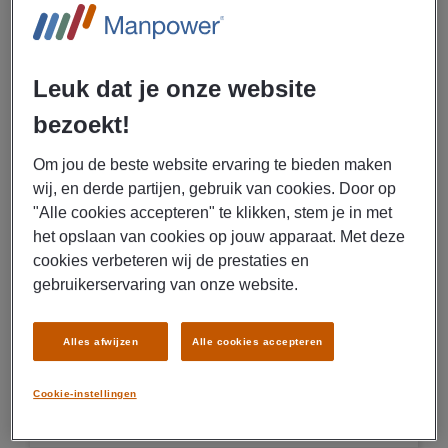
BEKIJK VACATURE
Leuk dat je onze website
05/08/2026
NIEUW
Manpower
bezoekt!
Productiemedewerker Metaal
Om jou de beste website ervaring te bieden maken
Zevenbergen
wij, en derde partijen, gebruik van cookies. Door op
"Alle cookies accepteren" te klikken, stem je in met
€ 3000 - € 4000 Per maand
het opslaan van cookies op jouw apparaat. Met deze
cookies verbeteren wij de prestaties en
Zevenbergen
gebruikerservaring van onze website.
Fulltime
MBO
Alles afwijzen
Alle cookies accepteren
Uitzenden
Produceren van metaalproducten
Cookie-instellingen