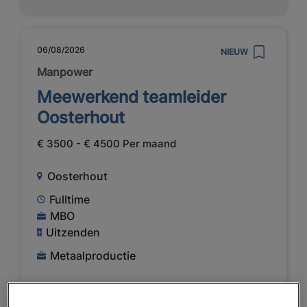
06/08/2026
NIEUW
Manpower
Meewerkend teamleider
Oosterhout
€ 3500 - € 4500 Per maand
Oosterhout
Fulltime
MBO
Uitzenden
Metaalproductie